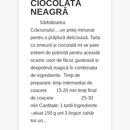
CIOCOLATĂ
NEAGRĂ
Sărbătoarea
Crăciunului….un prilej minunat
pentru o prăjitură delicioasă. Tarta
cu zmeură și ciocolată mi se pare
extrem de potrivită pentru această
ocazie: ușor de făcut, gustoasă și
deopotrivă magică în combinația
de ingrediente. Timp de
preparare: timp intermediar de
coacere 15-20 min timp final
de coacere 25-30
min Cantitate: 1 tartă Ingrediente
–aluat 150 g unt 3 linguri zahăr
tos un...