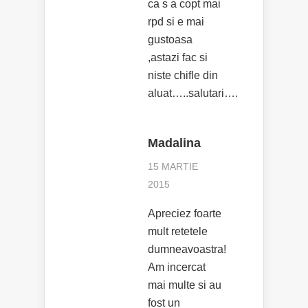
ca s a copt mai
rpd si e mai
gustoasa
,astazi fac si
niste chifle din
aluat…..salutari….
Madalina
15 MARTIE
2015
Apreciez foarte
mult retetele
dumneavoastra!
Am incercat
mai multe si au
fost un