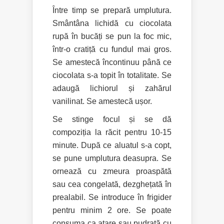
Între timp se prepară umplutura.
Smântâna lichidă cu ciocolata
rupă în bucăți se pun la foc mic,
într-o cratiță cu fundul mai gros.
Se amestecă încontinuu până ce
ciocolata s-a topit în totalitate. Se
adaugă lichiorul și zahărul
vanilinat. Se amestecă ușor.
Se stinge focul și se dă
compoziția la răcit pentru 10-15
minute. După ce aluatul s-a copt,
se pune umplutura deasupra. Se
ornează cu zmeura proaspătă
sau cea congelată, dezghețată în
prealabil. Se introduce în frigider
pentru minim 2 ore. Se poate
consuma ca atare sau pudrată cu