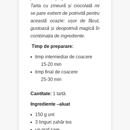
Tarta cu zmeură și ciocolată mi
se pare extrem de potrivită pentru
această ocazie: ușor de făcut,
gustoasă și deopotrivă magică în
combinația de ingrediente.
Timp de preparare:
timp intermediar de coacere
15-20 min
timp final de coacere
25-30 min
Cantitate:
1 tartă
Ingrediente –
aluat
150 g unt
3 linguri zahăr tos
un praf sare