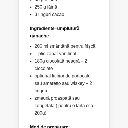
250 g făină
3 linguri cacao
Ingrediente–
umplutură
ganache
200 ml smântână pentru frișcă
1 plic zahăr vanilinat
180g ciocolată neagră – 2
ciocolate
opțional lichior de portocale
sau amaretto sau wiskey – 2
linguri
zmeură proaspată sau
congelată ( pentru o tarta cca
200g)
Mod de preparare: