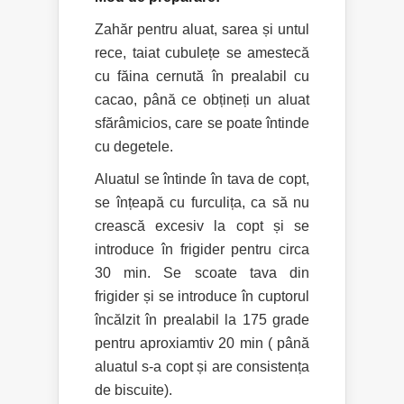
Zahăr pentru aluat, sarea și untul
rece, taiat cubulețe se amestecă
cu făina cernută în prealabil cu
cacao, până ce obțineți un aluat
sfărâmicios, care se poate întinde
cu degetele.
Aluatul se întinde în tava de copt,
se înțeapă cu furculița, ca să nu
crească excesiv la copt și se
introduce în frigider pentru circa
30 min. Se scoate tava din
frigider și se introduce în cuptorul
încălzit în prealabil la 175 grade
pentru aproxiamtiv 20 min ( până
aluatul s-a copt și are consistența
de biscuite).