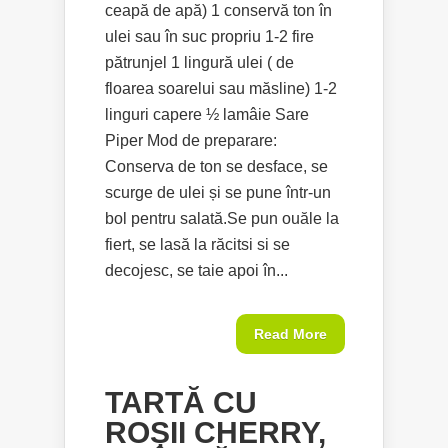
ceapă de apă) 1 conservă ton în
ulei sau în suc propriu 1-2 fire
pătrunjel 1 lingură ulei ( de
floarea soarelui sau măsline) 1-2
linguri capere ½ lamâie Sare
Piper Mod de preparare:
Conserva de ton se desface, se
scurge de ulei și se pune într-un
bol pentru salată.Se pun ouăle la
fiert, se lasă la răcitsi si se
decojesc, se taie apoi în...
Read More
TARTĂ CU
ROȘII CHERRY,