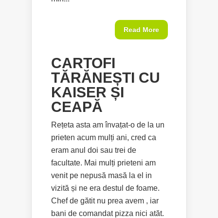
Read More
CARTOFI
TĂRĂNEȘTI CU
KAISER ȘI
CEAPĂ
Rețeta asta am învațat-o de la un
prieten acum mulți ani, cred ca
eram anul doi sau trei de
facultate. Mai mulți prieteni am
venit pe nepusă masă la el in
vizită și ne era destul de foame.
Chef de gătit nu prea avem , iar
bani de comandat pizza nici atăt.