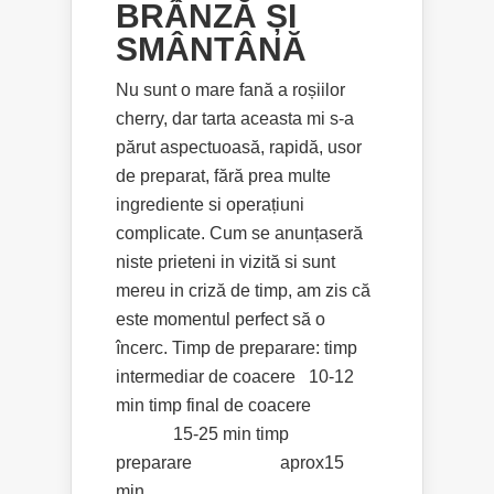
BRÂNZĂ ȘI
SMÂNTÂNĂ
Nu sunt o mare fană a roșiilor
cherry, dar tarta aceasta mi s-a
părut aspectuoasă, rapidă, usor
de preparat, fără prea multe
ingrediente si operațiuni
complicate. Cum se anunțaseră
niste prieteni in vizită si sunt
mereu in criză de timp, am zis că
este momentul perfect să o
încerc. Timp de preparare: timp
intermediar de coacere 10-12
min timp final de coacere
15-25 min timp
preparare aprox15
min...