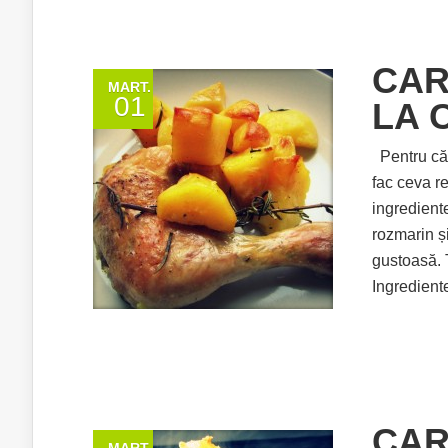
CAR
MART.
01
LA 
Pentru că 
fac ceva re
ingrediente
rozmarin și
gustoasă. 
Ingrediente
CAR