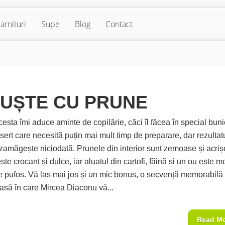
arnituri
Supe
Blog
Contact
UȘTE CU PRUNE
esta îmi aduce aminte de copilărie, căci îl făcea în special buni
sert care necesită puțin mai mult timp de preparare, dar rezultat
ezamăgește niciodată. Prunele din interior sunt zemoase și acriș
te crocant și dulce, iar aluatul din cartofi, făină si un ou este m
de pufos. Vă las mai jos și un mic bonus, o secvență memorabilă 
oasă în care Mircea Diaconu vă...
Read M