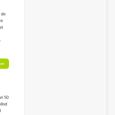
r de
re
it
e
ore
ri 50
 Mod
l