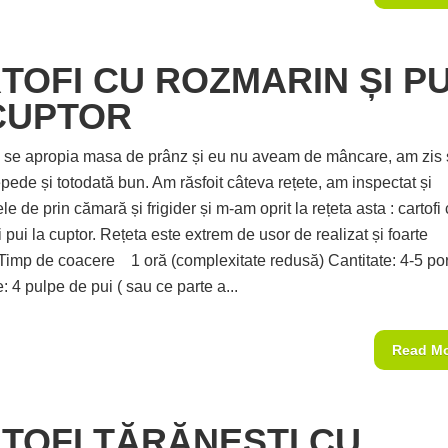
TOFI CU ROZMARIN ȘI PU
CUPTOR
se apropia masa de prânz și eu nu aveam de mâncare, am zis 
pede și totodată bun. Am răsfoit câteva rețete, am inspectat și
le de prin cămară și frigider și m-am oprit la rețeta asta : cartofi
 pui la cuptor. Rețeta este extrem de usor de realizat și foarte
Timp de coacere 1 oră (complexitate redusă) Cantitate: 4-5 porț
: 4 pulpe de pui ( sau ce parte a...
Read M
TOFI TĂRĂNEȘTI CU