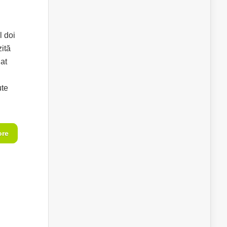
l doi
zită
at
ute
ore