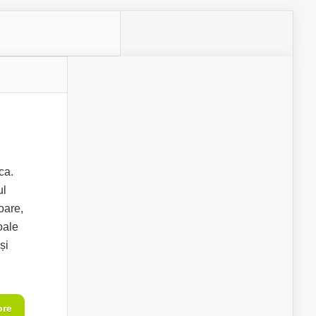
ca.
ul
oare,
oale
și
ore