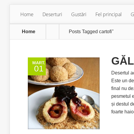
Home
Deserturi
Gustări
Fel principal
G
Home
Posts Tagged
cartofi"
GĂL
MART.
01
Desertul ac
Este un de
final nu d
pesmetul es
și destul 
foarte hai