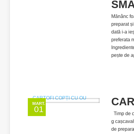
SM
Mănânc foa
preparat ș
dată i-a ie
preferata 
Ingrediente
pește de ap
CAR
MART.
01
Timp de co
g cașcaval
de preparar