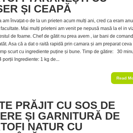
SER ȘI CEAPĂ
a am învațat-o de la un prieten acum mulți ani, cred ca eram anu
 facultate. Mai mulți prieteni am venit pe nepusă masă la el in vi
destul de foame. Chef de gătit nu prea avem , iar bani de comand
atăt. Asa că a dat o raită rapidă prin camara și am preparat ceva
timp scurt cu ingrediente puține și bune. Timp de gătire: 30 min
4 porții Ingrediente: 1 kg de...
Read M
TE PRĂJIT CU SOS DE
ERE ȘI GARNITURĂ DE
TOFI NATUR CU