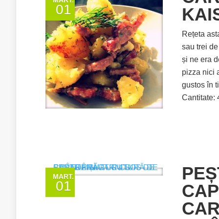
MART.
01
KAI
Rețeta ast
sau trei de
și ne era 
pizza nici 
gustos în 
Cantitate: 
PEȘ
MART.
01
CAP
CAR