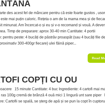
ÂNTÂNĂ
rte des acest fel de mâncare pentru că este foarte gustos , uso
i este mai puțin caloric. Rețeta o am de la mama mea și de fieca
șit minunat. Am încercat-o și eu și v-o recomand și vouă. A deven
mea. Timp de preparare: aprox 30-40 min Cantitate: 4 portii
: pentru peste: 4 bucăți de păstrăv proaspăt (sau 4 bucăți file d
roximativ 300-400gr fiecare) ulei făină piper...
Read M
TOFI COPȚI CU OU
acere 15 minute Cantitate: 4 buc Ingrediente: 4 cartofi mai ma
 ras 100g cremă de brânză 4 ouă mici 1 lingură unt sare piper
e: Cartofii se spală, se șterg de apă și se pun la copt în cuptoru