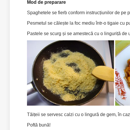
Mod de preparare
Spaghetele se fierb conform instrucțiunilor de pe p
Pesmetul se călește la foc mediu într-o tigaie cu 
Pastele se scurg și se amestecă cu o linguriță de u
Tăițeii se servesc calzi cu o lingură de gem, în caz
Poftă bună!