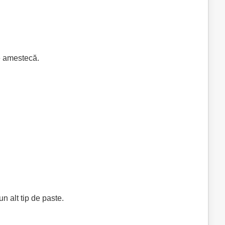
se amestecă.
n alt tip de paste.