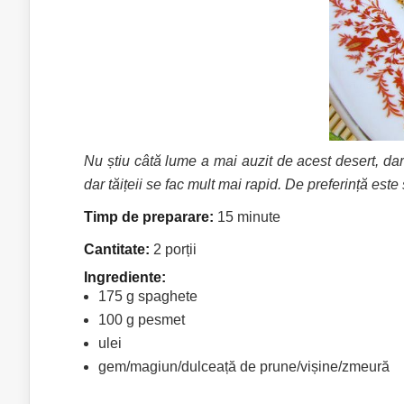
Nu știu câtă lume a mai auzit de acest desert, da
dar tăițeii se fac mult mai rapid. De preferință e
Timp de preparare:
15 minute
Cantitate:
2 porții
Ingrediente:
175 g spaghete
100 g pesmet
ulei
gem/magiun/dulceață de prune/vișine/zmeură