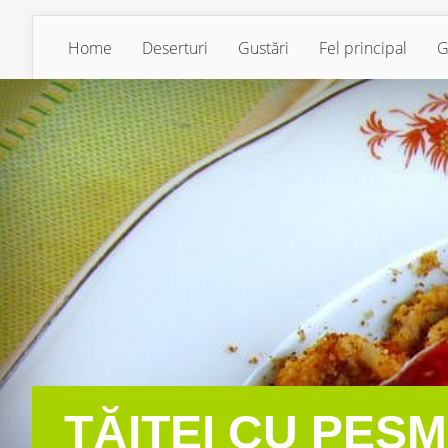
Home
Deserturi
Gustări
Fel principal
G
TĂIȚEI CU PES