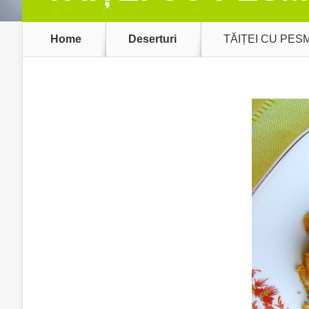
Home
Deserturi
TĂIȚEI CU PES