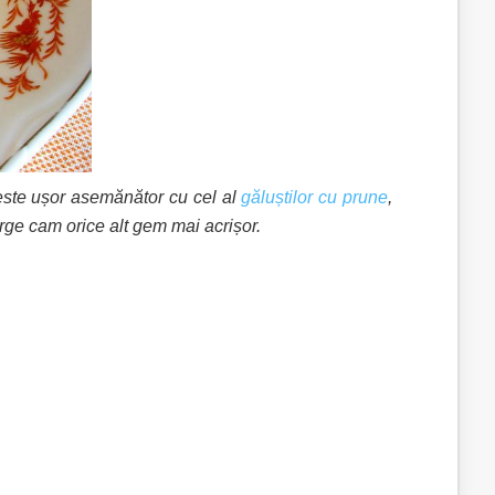
 este ușor asemănător cu cel al
găluștilor cu prune
,
rge cam orice alt gem mai acrișor
.