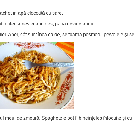
achet în apă clocotită cu sare.
puțin ulei, amestecând des, până devine auriu.
lei. Apoi, cât sunt încă calde, se toarnă pesmetul peste ele și 
ul meu, de zmeură. Spaghetele pot fi bineînțeles înlocuite și cu u