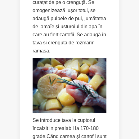
curațat de pe o crenguță. Se
omogenizează ușor totul, se
adaugă pulpele de pui, jumătatea
de lamaîe și usturoiul din apa în
care au fiert cartofii. Se adaugă in
tava și crenguța de rozmarin
ramasă.
Se introduce tava la cuptorul
încalzit in prealabil la 170-180
grade.Cănd carnea și cartofii sunt