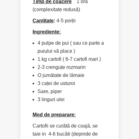
Timp de coacere
1 oră
(complexitate redusă)
Cantitate
:
4-5 porții
Ingrediente:
4 pulpe de pui ( sau ce parte a
puiului vă place )
1 kg cartofi ( 6-7 cartofi mari )
2-3 crenguțe rozmarin
O jumătate de lămaie
3 caței de usturoi
Sare, piper
3 linguri ulei
Mod de preparare:
Cartofii se curătă de coajă, se
taie in 4-6 bucăti (depinde de