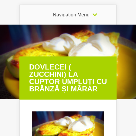
Navigation Menu
DOVLECEI (
ZUCCHINI) LA
CUPTOR UMPLUȚI CU
BRÂNZĂ ȘI MĂRAR