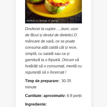
Dovlecei la cuptor…..buni, ușor
de făcut și destul de dietetici.O
mâncare de vară, ce se poate
consuma atât caldă cât și rece,
simplă, cu salată sau ca și
garnitură la o friputră. Oricum vă
hotărâți să o consumați, merită cu
siguranță să o încercați !
Timp de preparare:
30-35
minute
Cantitate: aproximativ:
6-8 porții
Ingrediente: