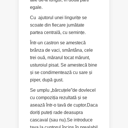
egale.
Cu ajutorul unei lingurițe se
scoate din fiecare jumătate
partea centrală, cu semințe.
Într-un castron se amestecă
brânza de vaci, smântâna, cele
trei ouă, mărarul tocat mărunt,
usturoiul pisat. Se amestecă bine
și se condimentează cu sare și
piper, după gust.
Se umplu „bărcuțele”de dovlecel
cu compoziția rezultată și se
asează într-o tavă de cuptor.Daca
doriți puteți rade deasupra
cascaval (sau nu).Se introduce
tava la cuptorul încins în prealabil