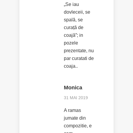
„Se iau
dovleceii, se
spală, se
curață de
coajă”; in
pozele
prezentate, nu
par curatati de
coaja..
Monica
31 MAI 2019
A ramas
jumate din
compozitie, e