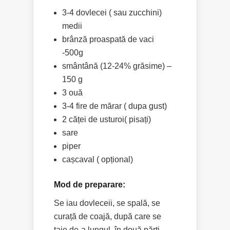
3-4 dovlecei ( sau zucchini)
medii
brânză proaspată de vaci
-500g
smântână (12-24% grăsime) –
150 g
3 ouă
3-4 fire de mărar ( dupa gust)
2 căței de usturoi( pisați)
sare
piper
cașcaval ( opțional)
Mod de preparare:
Se iau dovleceii, se spală, se
curață de coajă, după care se
taie de-a lungul, în două părti