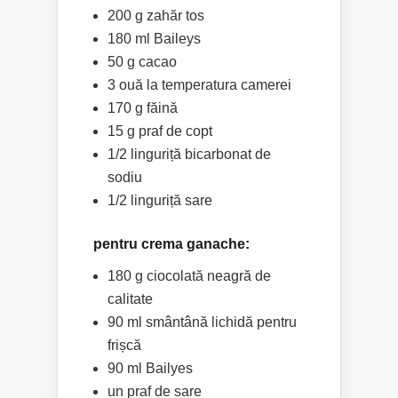
200 g zahăr tos
180 ml Baileys
50 g cacao
3 ouă la temperatura camerei
170 g făină
15 g praf de copt
1/2 linguriță bicarbonat de
sodiu
1/2 linguriță sare
pentru crema ganache:
180 g ciocolată neagră de
calitate
90 ml smântână lichidă pentru
frișcă
90 ml Bailyes
un praf de sare