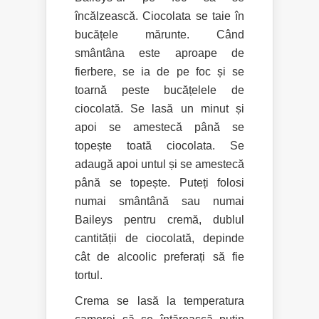
încălzească. Ciocolata se taie în
bucățele mărunte. Când
smântâna este aproape de
fierbere, se ia de pe foc și se
toarnă peste bucățelele de
ciocolată. Se lasă un minut și
apoi se amestecă până se
topește toată ciocolata. Se
adaugă apoi untul și se amestecă
până se topește. Puteți folosi
numai smântână sau numai
Baileys pentru cremă, dublul
cantității de ciocolată, depinde
cât de alcoolic preferați să fie
tortul.
Crema se lasă la temperatura