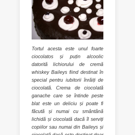
Tortul acesta este unul foarte
ciocolatos și puțin alcoolic
datorită lichiorului de cremă
whiskey Baileys fiind destinat în
special pentru iubitorii înrăiți de
ciocolată. Crema de ciocolată
ganache care se întinde peste
blat este un deliciu și poate fi
făcută și numai cu smântână
lichidă și ciocolată dacă îl serviți
copiilor sau numai din Baileys și
ciocolată dacă este destinat doar