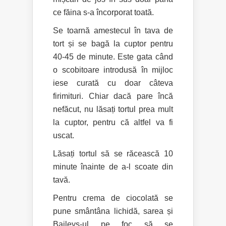
ce făina s-a încorporat toată.
Se toarnă amestecul în tava de
tort și se bagă la cuptor pentru
40-45 de minute. Este gata când
o scobitoare introdusă în mijloc
iese curată cu doar câteva
firimituri. Chiar dacă pare încă
nefăcut, nu lăsați tortul prea mult
la cuptor, pentru că altfel va fi
uscat.
Lăsați tortul să se răcească 10
minute înainte de a-l scoate din
tavă.
Pentru crema de ciocolată se
pune smântâna lichidă, sarea și
Baileys-ul pe foc să se