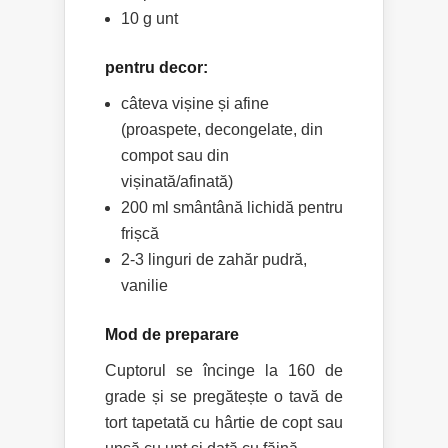
10 g unt
pentru decor:
câteva vișine și afine
(proaspete, decongelate, din
compot sau din
vișinată/afinată)
200 ml smântână lichidă pentru
frișcă
2-3 linguri de zahăr pudră,
vanilie
Mod de preparare
Cuptorul se încinge la 160 de
grade și se pregătește o tavă de
tort tapetată cu hârtie de copt sau