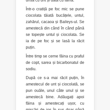
unsă cu unt și dată cu făină.
Într-o cratiță pe foc mic se pune
ciocolata tăiată bucățele, untul,
zahărul, cacaoa și Baileys-ul. Se
amestecă din când în când până
se topește untul și ciocolata. Se
ia de pe foc și se lasă la răcit
puțin.
Între timp se cerne făina cu praful
de copt, sarea și bicarbonatul de
sodiu.
După ce s-a mai răcit puțin, în
amestecul de unt și ciocolată, se
pun ouăle, unul câte unul și se
amestecă bine. Adăugați apoi
făina și amestecați ușor, cu
mișcări de jos în sus doar până