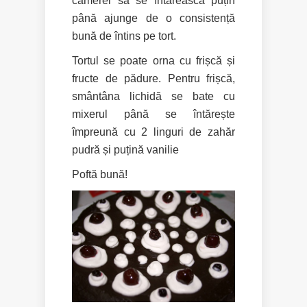
camerei să se întărească puțin
până ajunge de o consistență
bună de întins pe tort.
Tortul se poate orna cu frișcă și
fructe de pădure. Pentru frișcă,
smântâna lichidă se bate cu
mixerul până se întărește
împreună cu 2 linguri de zahăr
pudră și puțină vanilie
Poftă bună!