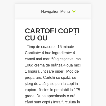
Navigation Menu
CARTOFI COPȚI
CU OU
Timp de coacere 15 minute
Cantitate: 4 buc Ingrediente: 4
cartofi mai mari 50 g cașcaval ras
100g cremă de brânză 4 ouă mici
1 lingură unt sare piper Mod de
preparare: Cartofii se spală, se
șterg de apă și se pun la copt în
cuptorul încins în prealabil la 175
grade. Dupa aproximativ o oră,
când sunt copți ( intra furculuța în