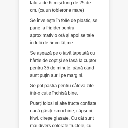
latura de 6cm și lung de 25 de
cm. (ca un toblerone mare)
Se învelește în folie de plastic, se
pune la frigider pentru
aproximativ o oră și apoi se taie
în felii de 5mm lățime.
Se așează pe o tavă tapetată cu
hârtie de copt și se lasă la cuptor
pentru 35 de minute, până când
sunt puțin aurii pe margini.
Se pot păstra pentru câteva zile
într-o cutie închisă bine.
Puteți folosi și alte fructe confiate
dacă găsiți: smochine, căpșuni,
kiwi, cireșe glasate. Cu cât sunt
mai divers colorate fructele, cu