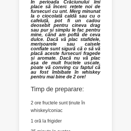
În perioada Crăciunului îmi
place să încerc rețete noi de
fursecuri cu unt. Merg minunat
la o ciocolată caldă sau cu o
cafeluță, pot fi un cadou
deosebit pentru cineva drag
sau pur și simplu le fac pentru
mine, când am poftă de ceva
dulce. Dacă vă plac stafidele,
merișoarele sau caisele
confiate sunt sigură că o să vă
placă aceste fursecuri fragede
și aromate. Dacă nu vă plac
așa de mult fructele uscate,
poate vă conving cu faptul că
au fost îmbibate în whiskey
pentru mai bine de 2 ore!
Timp de preparare:
2 ore fructele sunt ținute în
whiskey/coniac
1 oră la frigider