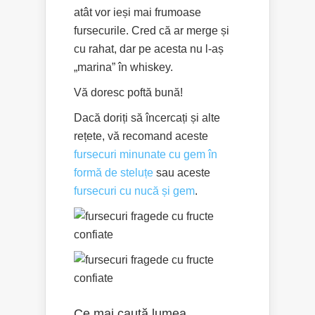
atât vor ieși mai frumoase
fursecurile. Cred că ar merge și
cu rahat, dar pe acesta nu l-aș
„marina” în whiskey.
Vă doresc poftă bună!
Dacă doriți să încercați și alte
rețete, vă recomand aceste
fursecuri minunate cu gem în
formă de steluțe
sau aceste
fursecuri cu nucă și gem
.
Ce mai caută lumea