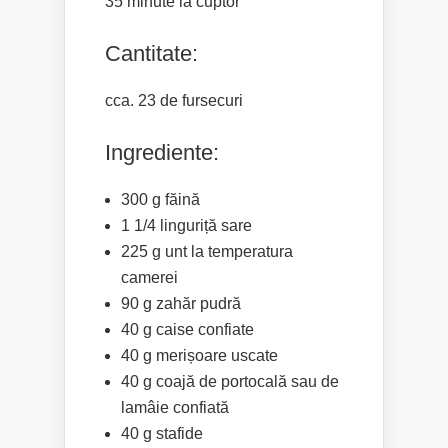
35 minute la cuptor
Cantitate:
cca. 23 de fursecuri
Ingrediente:
300 g făină
1 1/4 linguriță sare
225 g unt la temperatura
camerei
90 g zahăr pudră
40 g caise confiate
40 g merișoare uscate
40 g coajă de portocală sau de
lamâie confiată
40 g stafide