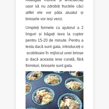
ușor să nu zdrobiți fructele căci
altfel ele vor păta aluatul și
brioșele vor ieși verzi.
Umpleți formele cu ajutorul a 2
linguri și băgați tava la cuptor
pentru 15-20 de minute. Pentru a
testa dacă sunt gata, introduceți o
scobitoare în mijlocul unei brioșe
și dacă aceasta iese curată, fără
firimituri, brioșele sunt gata.