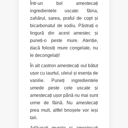
Într-un bol amestecați
ingredientele uscate: făina,
zahărul, sarea, praful de copt și
bicarbonatul de sodiu. Păstrați o
lingură din acest amestec și
puneți-o peste mure. Atenție,
dacă folosiți mure congelate, nu
le decongelați!
În alt castron amestecați oul bătut
ușor cu iaurtul, uleiul și esența de
vanilie. Puneți ingredientele
umede peste cele uscate și
amestecați ușor până nu mai sunt
urme de făină. Nu amestecați
prea mult, altfel brioșele vor ieși
tari.
Adăugați murele și amestecați