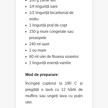
100 g zahăr alb
1/4 linguriță sare
1/2 linguriță bicarbonat de
sodiu
1 linguriță praf de copt
150 g mure congelate sau
proaspete
240 ml iaurt
1 ou mare
60 ml ulei de floarea soarelui
1 linguriță esență vanilie
Mod de preparare:
Încingeți cuptorul la 190 C și
pregătiți o tavă cu 12 hârtii de
muffins sau ungeți tava cu puțin
ulei.