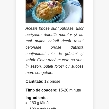
Aceste brioșe sunt pufoase, ușor
acrișoare datorită murelor și au
mai puține calorii decât restul
celorlalte brioșe datorită
conținutului mic de grăsimi și
zahăr. Chiar dacă murele nu sunt
în sezon, puteți folosi cu succes
mure congelate.
Cantitate:
12 brioșe
Timp de coacere:
15-20 minute
Ingrediente:
260 g făină