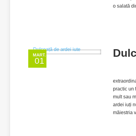
o salată din
Dulc
MART.
01
extraordinar
practic un 
mult sau m
ardei iuți 
măiestria v