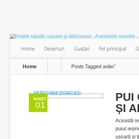
Home
Deserturi
Gustări
Fel principal
G
Home
Posts Tagged
ardei"
PUI
MART.
01
ȘI 
Această re
puiul ieșin
ușoară și ț