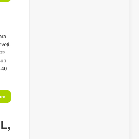
ara
veți,
ste
sub
0-40
ore
L,