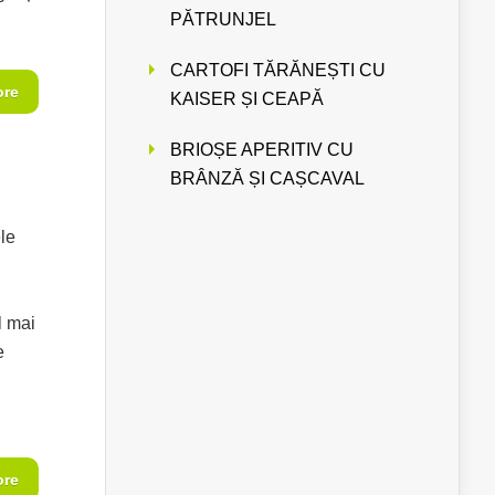
PĂTRUNJEL
CARTOFI TĂRĂNEȘTI CU
ore
KAISER ȘI CEAPĂ
BRIOȘE APERITIV CU
BRÂNZĂ ȘI CAȘCAVAL
le
l mai
e
ore