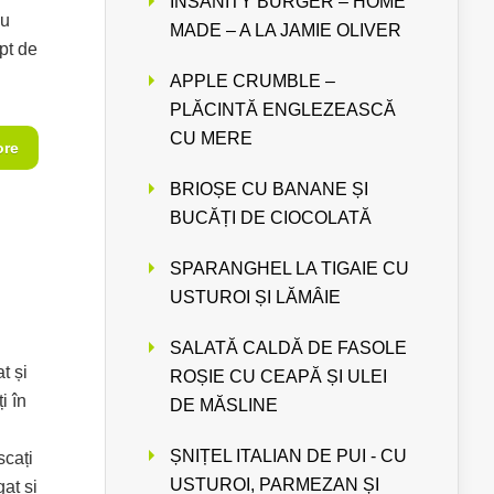
INSANITY BURGER – HOME
au
MADE – A LA JAMIE OLIVER
pt de
APPLE CRUMBLE –
PLĂCINTĂ ENGLEZEASCĂ
CU MERE
ore
BRIOȘE CU BANANE ȘI
BUCĂȚI DE CIOCOLATĂ
SPARANGHEL LA TIGAIE CU
USTUROI ȘI LĂMÂIE
SALATĂ CALDĂ DE FASOLE
t și
ROȘIE CU CEAPĂ ȘI ULEI
i în
DE MĂSLINE
ȘNIȚEL ITALIAN DE PUI - CU
scați
USTUROI, PARMEZAN ȘI
at și