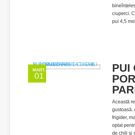
bineînțele
ciuperci. C
pui 4,5 mor
PUI
MART.
01
POR
PAR
Această reț
gustoasă. A
frigider, 
optat pentr
de chili ș