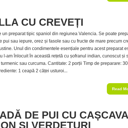
LLA CU CREVEȚI
e un preparat tipic spaniol din regiunea Valencia. Se poate prep
e pui sau iepure, orez și fasole sau cu fructe de mare precum cre
gustine. Unul din condimentele esențiale pentru acest preparat e
u l-am înlocuit în această rețetă cu șofranul indian, cunoscut și 
turmenic sau curcuma. Cantitate: 2 porții Timp de preparare: 3
ediente: 1 ceapă 2 căței usturoi...
Read M
ADĂ DE PUI CU CAȘCAVA
ON ȘI VERDEȚURI