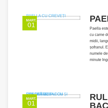
PAE
MART.
01
Paella est
cu carne d
midii, lan
șofranul. E
numele de 
minute Ingr
RUL
MART.
01
BAC