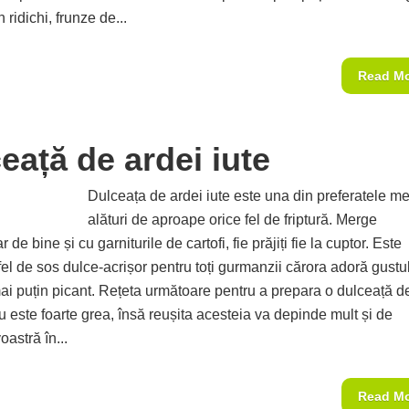
 ridichi, frunze de...
Read M
eață de ardei iute
Dulceața de ardei iute este una din preferatele me
alături de aproape orice fel de friptură. Merge
 de bine și cu garniturile de cartofi, fie prăjiți fie la cuptor. Este
fel de sos dulce-acrișor pentru toți gurmanzii cărora adoră gustu
ai puțin picant. Rețeta următoare pentru a prepara o dulceață d
nu este foarte grea, însă reușita acesteia va depinde mult și de
oastră în...
Read M