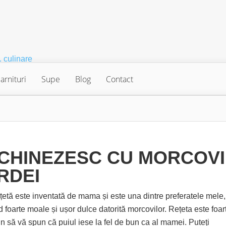
arnituri
Supe
Blog
Contact
 CHINEZESC CU MORCOVI
ARDEI
țetă este inventată de mama și este una dintre preferatele mele,
d foarte moale și ușor dulce datorită morcovilor. Rețeta este foar
in să vă spun că puiul iese la fel de bun ca al mamei. Puteți