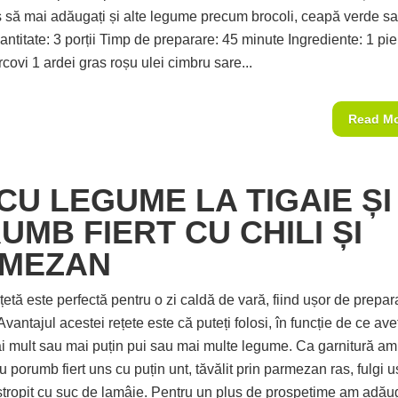
s să mai adăugați și alte legume precum brocoli, ceapă verde s
antitate: 3 porții Timp de preparare: 45 minute Ingrediente: 1 pie
covi 1 ardei gras roșu ulei cimbru sare...
Read M
 CU LEGUME LA TIGAIE ȘI
UMB FIERT CU CHILI ȘI
MEZAN
etă este perfectă pentru o zi caldă de vară, fiind ușor de prepara
vantajul acestei rețete este că puteți folosi, în funcție de ce aveț
mai mult sau mai puțin pui sau mai multe legume. Ca garnitură am
u porumb fiert uns cu puțin unt, tăvălit prin parmezan ras, fulgi u
i stropit cu suc de lamâie. Pentru un plus de prospețime am adăug