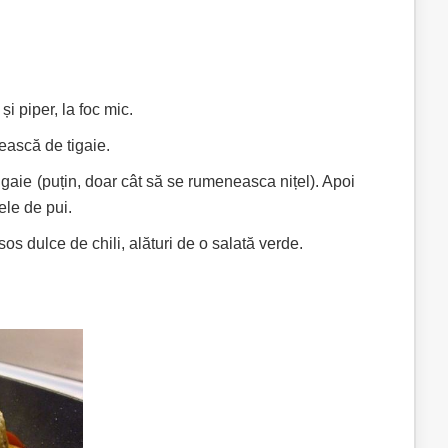
și piper, la foc mic.
ească de tigaie.
tigaie (puțin, doar cât să se rumeneasca nițel). Apoi
ele de pui.
os dulce de chili, alături de o salată verde.