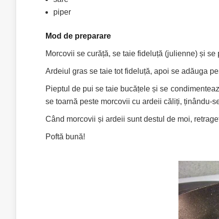
piper
Mod de preparare
Morcovii se curăță, se taie fideluță (julienne) și se 
Ardeiul gras se taie tot fideluță, apoi se adăuga 
Pieptul de pui se taie bucățele și se condimentează 
se toarnă peste morcovii cu ardeii căliți, ținându
Când morcovii și ardeii sunt destul de moi, retrageț
Poftă bună!