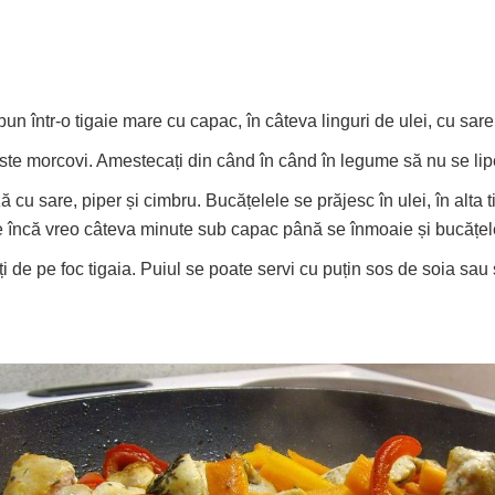
pun într-o tigaie mare cu capac, în câteva linguri de ulei, cu sare 
peste morcovi. Amestecați din când în când în legume să nu se lip
cu sare, piper și cimbru. Bucățelele se prăjesc în ulei, în alta 
-se încă vreo câteva minute sub capac până se înmoaie și bucățel
i de pe foc tigaia. Puiul se poate servi cu puțin sos de soia sau s