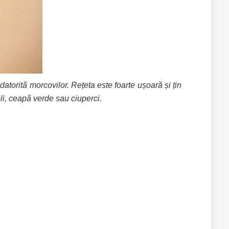
atorită morcovilor. Rețeta este foarte ușoară și țin
li, ceapă verde sau ciuperci.