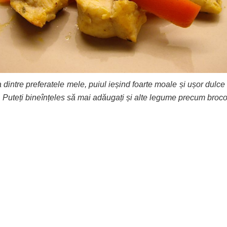
intre preferatele mele, puiul ieșind foarte moale și ușor dulce d
. Puteți bineînțeles să mai adăugați și alte legume precum broco