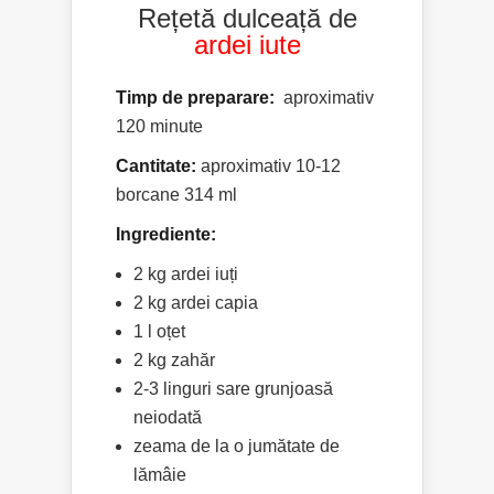
Rețetă dulceață de
ardei iute
Timp de preparare:
aproximativ
120 minute
Cantitate:
aproximativ 10-12
borcane 314 ml
Ingrediente:
2 kg ardei iuți
2 kg ardei capia
1 l oțet
2 kg zahăr
2-3 linguri sare grunjoasă
neiodată
zeama de la o jumătate de
lămâie