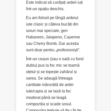
Este indicat să curățați ardeii iuți
într-un spațiu deschis.
Eu am folosit pe lângă ardeiul
iute clasic și câteva bucăți din
soiuri mai speciale, gen
Habanero, Jalapeno, Cayenne
sau Cherry Bomb. Dar aceștia
sunt doar pentru „profesioniști”.
Într-un ceaun (sau o oală cu fund
dublu) pus la foc mic se toarnă
oțetul și se topește zahărul și
sarea. Se adaugă întreaga
cantitate mărunțită de ardei
iute/capia și se lasă la foc
moderat până se leagă
compoziția și scade sosul.
Compoziția trebuie să fie cât de