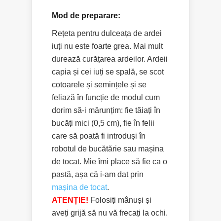
Mod de preparare:
Rețeta pentru dulceața de ardei
iuți nu este foarte grea. Mai mult
durează curățarea ardeilor. Ardeii
capia și cei iuți se spală, se scot
cotoarele și semințele și se
feliază în funcție de modul cum
dorim să-i mărunțim: fie tăiați în
bucăți mici (0,5 cm), fie în felii
care să poată fi introduși în
robotul de bucătărie sau mașina
de tocat. Mie îmi place să fie ca o
pastă, așa că i-am dat prin
mașina de tocat
.
ATENȚIE!
Folosiți mânuși și
aveți grijă să nu vă frecați la ochi.