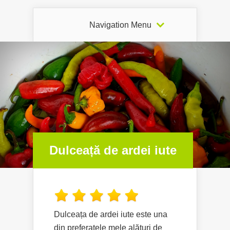
Navigation Menu
Dulceață de ardei iute
Dulceața de ardei iute este una
din preferatele mele alături de