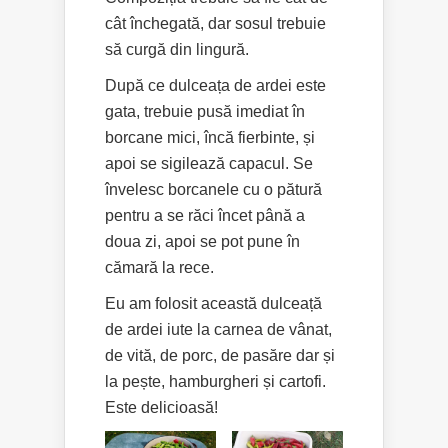
cât închegată, dar sosul trebuie
să curgă din lingură.
După ce dulceața de ardei este
gata, trebuie pusă imediat în
borcane mici, încă fierbinte, și
apoi se sigilează capacul. Se
învelesc borcanele cu o pătură
pentru a se răci încet până a
doua zi, apoi se pot pune în
cămară la rece.
Eu am folosit această dulceață
de ardei iute la carnea de vânat,
de vită, de porc, de pasăre dar și
la pește, hamburgheri și cartofi.
Este delicioasă!