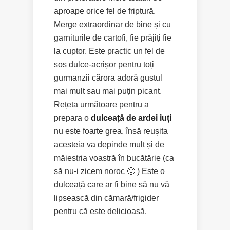
aproape orice fel de friptură.
Merge extraordinar de bine și cu
garniturile de cartofi, fie prăjiți fie
la cuptor. Este practic un fel de
sos dulce-acrișor pentru toți
gurmanzii cărora adoră gustul
mai mult sau mai puțin picant.
Rețeta următoare pentru a
prepara o
dulceață de ardei iuți
nu este foarte grea, însă reușita
acesteia va depinde mult și de
măiestria voastră în bucătărie (ca
să nu-i zicem noroc 🙂 ) Este o
dulceață care ar fi bine să nu vă
lipsească din cămară/frigider
pentru că este delicioasă.