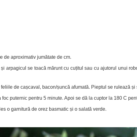
me de aproximativ jumătate de cm.
o și arpagicul se toacă mărunt cu cuțitul sau cu ajutorul unui ro
feliile de cașcaval, bacon/șuncă afumată. Pieptul se rulează și s
la foc puternic pentru 5 minute. Apoi se dă la cuptor la 180 C pen
les o garnitură de orez basmatic și o salată verde.