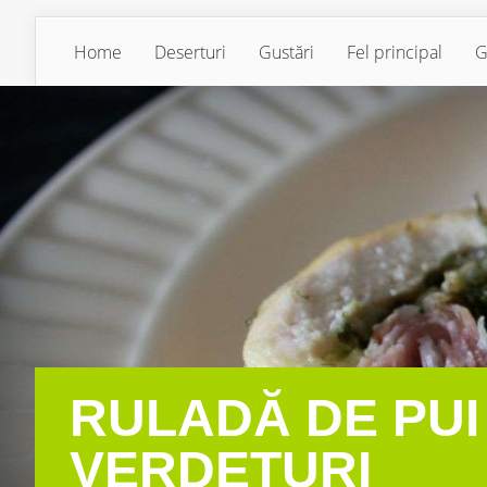
Home
Deserturi
Gustări
Fel principal
G
RULADĂ DE PUI
VERDEȚURI