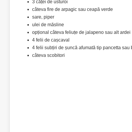
3 căței de usturoi
câteva fire de arpagic sau ceapă verde
sare, piper
ulei de măsline
opțional câteva feliuțe de jalapeno sau alt ardei 
4 felii de cașcaval
4 felii subțiri de șuncă afumată tip pancetta sau
câteva scobitori