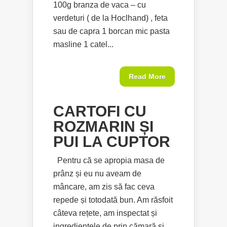
100g branza de vaca – cu
verdeturi ( de la Hoclhand) , feta
sau de capra 1 borcan mic pasta
masline 1 catel...
Read More
CARTOFI CU
ROZMARIN ȘI
PUI LA CUPTOR
Pentru că se apropia masa de
prânz și eu nu aveam de
mâncare, am zis să fac ceva
repede și totodată bun. Am răsfoit
câteva rețete, am inspectat și
ingredientele de prin cămară și