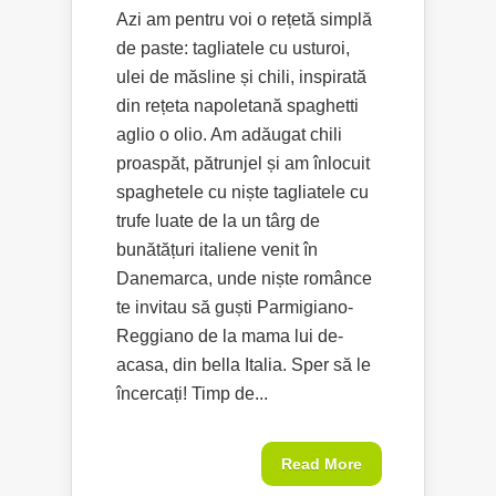
Azi am pentru voi o rețetă simplă
de paste: tagliatele cu usturoi,
ulei de măsline și chili, inspirată
din rețeta napoletană spaghetti
aglio o olio. Am adăugat chili
proaspăt, pătrunjel și am înlocuit
spaghetele cu niște tagliatele cu
trufe luate de la un târg de
bunătățuri italiene venit în
Danemarca, unde niște românce
te invitau să guști Parmigiano-
Reggiano de la mama lui de-
acasa, din bella Italia. Sper să le
încercați! Timp de...
Read More