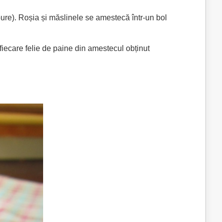
ure). Roșia și măslinele se amestecă într-un bol
 fiecare felie de paine din amestecul obținut