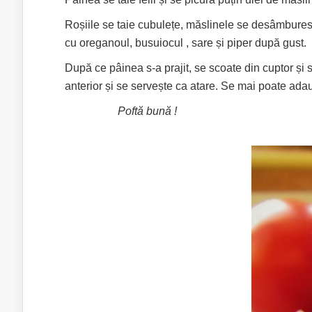
Roșiile se taie cubulețe, măslinele se desâmburesc
cu oreganoul, busuiocul , sare și piper după gust.
După ce pâinea s-a prajit, se scoate din cuptor și s
anterior și se servește ca atare. Se mai poate ada
Poftă bună !