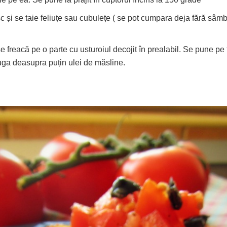
 și se taie feliuțe sau cubulețe ( se pot cumpara deja fără sâmb
e freacă pe o parte cu usturoiul decojit în prealabil. Se pune pe
uga deasupra puțin ulei de măsline.