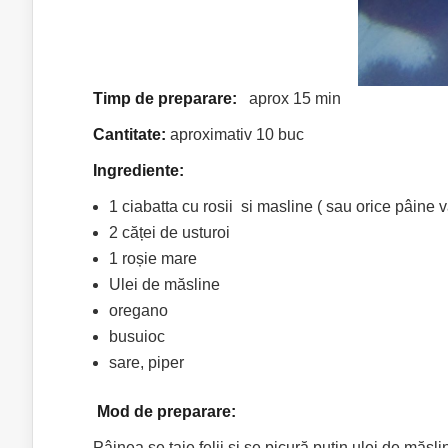
Timp de preparare:
aprox 15 min
Cantitate:
aproximativ 10 buc
Ingrediente:
1 ciabatta cu rosii si masline ( sau orice pâine 
2 căței de usturoi
1 roșie mare
Ulei de măsline
oregano
busuioc
sare, piper
Mod de preparare:
Pâinea se taie felii și se picură puțin ulei de măsl