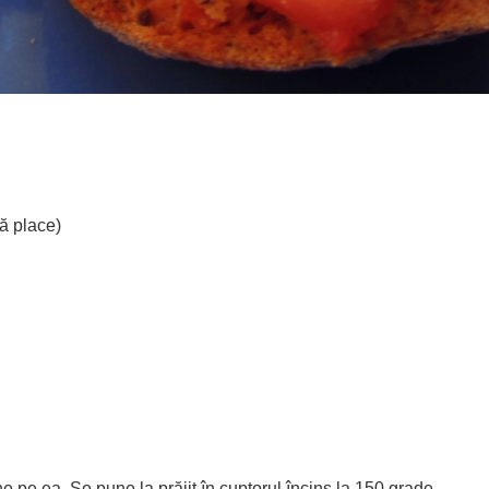
vă place)
ine pe ea. Se pune la prăjit în cuptorul încins la 150 grade