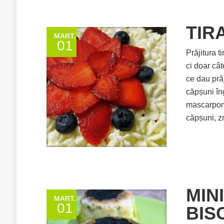
TIR
MART.
01
Prăjitura 
ci doar cât
ce dau prăj
căpșuni în
mascarpone
căpșuni, z
MIN
MART.
01
BIS