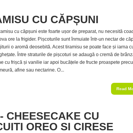
AMISU CU CĂPȘUNI
tiramisu cu căpșuni este foarte ușor de preparat, nu necesită coa
eva ore la frigider. Pișcoturile sunt înmuiate într-un nectar de că
iturii o aromă deosebită. Acest tiramisu se poate face și iarna c
ghețate. Între straturile de pișcoturi se adaugă o cremă de brân
 cu frișcă și vanilie iar apoi bucățele de fructe proaspete prec
meură, afine sau nectarine. O...
Read M
I- CHEESECAKE CU
CUITI OREO SI CIRESE