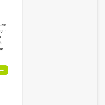
cere
pșuni
u
ză
um
ore