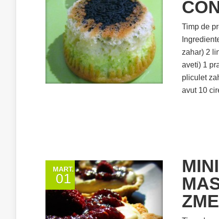
CON
Timp de pr
Ingredient
zahar) 2 l
aveti) 1 pr
pliculet za
avut 10 ci
MIN
MART.
01
MAS
ZME