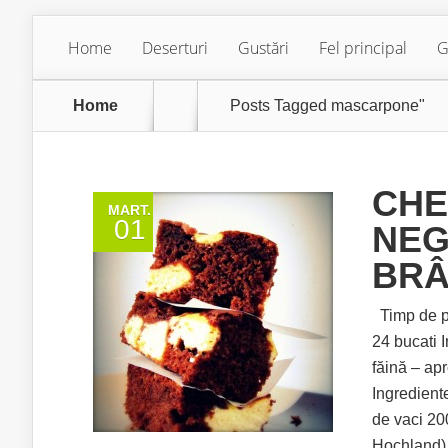
Home
Deserturi
Gustări
Fel principal
G
Home
Posts Tagged
mascarpone"
CHE
MART.
01
NEG
BRÂ
Timp de pr
24 bucati 
făină – ap
Ingredient
de vaci 20
Hochland) 1