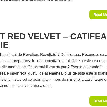
Read M
T RED VELVET – CATIFEA
IE
a l-am facut de Revelion. Rezultatul? Deliciossss. Recunosc ca a
ca la prepararea lui dar a meritat efortul. Reteta este cea origi
urile americane. Ce as mai fi vrut sa pun? Esenta de trandafiri i
area e magnifica, gustul de asemenea, plus de asta este si foart
istent. Insa cred ca esenta ar fi mers de minune. Data viitoare o
a nu incercati voi pana atunci...
Read M