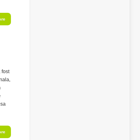
ore
 fost
nala,
n
e
 sa
ore