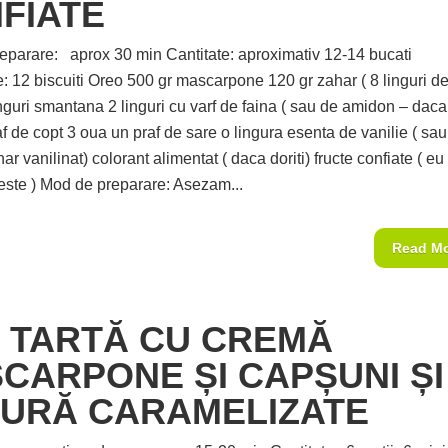
FIATE
eparare: aprox 30 min Cantitate: aproximativ 12-14 bucati
e: 12 biscuiti Oreo 500 gr mascarpone 120 gr zahar ( 8 linguri d
inguri smantana 2 linguri cu varf de faina ( sau de amidon – daca
af de copt 3 oua un praf de sare o lingura esenta de vanilie ( sa
har vanilinat) colorant alimentat ( daca doriti) fructe confiate ( e
reste ) Mod de preparare: Asezam...
Read M
I TARTĂ CU CREMĂ
CARPONE ȘI CAPȘUNI ȘI
URĂ CARAMELIZATE