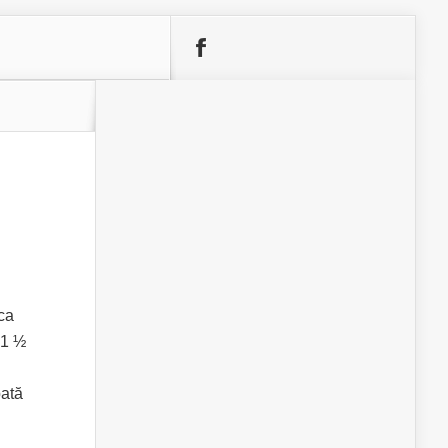
ca
 1 ½
pată