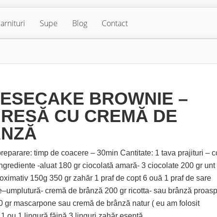
arnituri
Supe
Blog
Contact
ESECAKE BROWNIE –
RESĂ CU CREMĂ DE
NZĂ
eparare: timp de coacere – 30min Cantitate: 1 tava prajituri – c
Ingrediente -aluat 180 gr ciocolată amară- 3 ciocolate 200 gr unt
roximativ 150g 350 gr zahăr 1 praf de copt 6 ouă 1 praf de sare
e–umplutură- cremă de brânză 200 gr ricotta- sau brânză proas
0 gr mascarpone sau cremă de brânză natur ( eu am folosit
 ou 1 lingură făină 3 linguri zahăr esență...