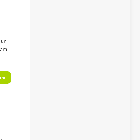
e
u un
u am
ore