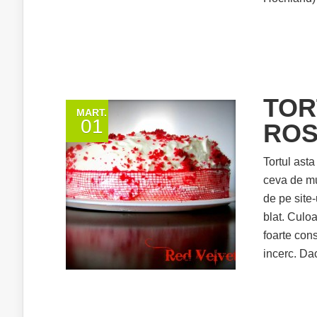
TOR
MART.
01
ROS
Tortul ast
ceva de mun
de pe site-
blat. Culo
foarte cons
incerc. Dac