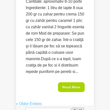
Cantitate: aproximativ 8-10 portii
Ingrediente: 1 litru de lapte 8 oua
200 gr cu zahar pentru crema 150
gr cu zahăr pentru caramel 1 plic
cu zahăr vanilat 2 lingurite esenta
de rom Mod de preparare: Se pun
cele 150 gr de zahar. într-o cratiţă
şi il lăsam pe foc să se topească
până capătă o culoare usor
maronie.După ce s-a topit, luam
cratiţa de pe foc si il distribuim
repede puniform pe peretii si...
Read More
« Older Entries
Caută