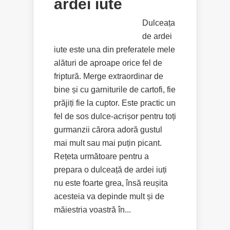
ardei iute
Dulceața
de ardei
iute este una din preferatele mele
alături de aproape orice fel de
friptură. Merge extraordinar de
bine și cu garniturile de cartofi, fie
prăjiți fie la cuptor. Este practic un
fel de sos dulce-acrișor pentru toți
gurmanzii cărora adoră gustul
mai mult sau mai puțin picant.
Rețeta următoare pentru a
prepara o dulceață de ardei iuți
nu este foarte grea, însă reușita
acesteia va depinde mult și de
măiestria voastră în...