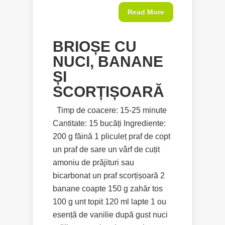
Read More
BRIOȘE CU
NUCI, BANANE
ȘI
SCORȚIȘOARĂ
Timp de coacere: 15-25 minute
Cantitate: 15 bucăți Ingrediente:
200 g făină 1 pliculeț praf de copt
un praf de sare un vârf de cuțit
amoniu de prăjituri sau
bicarbonat un praf scorțișoară 2
banane coapte 150 g zahăr tos
100 g unt topit 120 ml lapte 1 ou
esență de vanilie după gust nuci