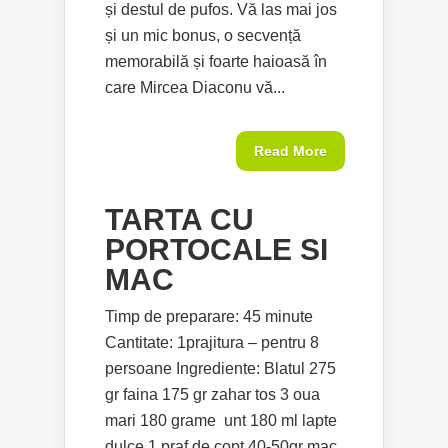
și destul de pufos. Vă las mai jos
și un mic bonus, o secvență
memorabilă și foarte haioasă în
care Mircea Diaconu vă...
Read More
TARTA CU
PORTOCALE SI
MAC
Timp de preparare: 45 minute
Cantitate: 1prajitura – pentru 8
persoane Ingrediente: Blatul 275
gr faina 175 gr zahar tos 3 oua
mari 180 grame unt 180 ml lapte
dulce 1 praf de copt 40-50gr mac