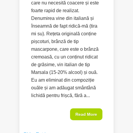
care nu necesită coacere și este
foarte rapid de realizat.
Denumirea vine din italiană și
înseamnă de fapt ridică-mă (tira
mi su). Rețeta originală conține
pișcoturi, brânză de tip
mascarpone, care este o brânză
cremoasă, cu un conținut ridicat
de grăsime, vin italian de tip
Marsala (15-20% alcool) și ouă.
Eu am eliminat din compoziție
ouăle și am adăugat smântână
lichidă pentru frișcă, fără a...
Read More