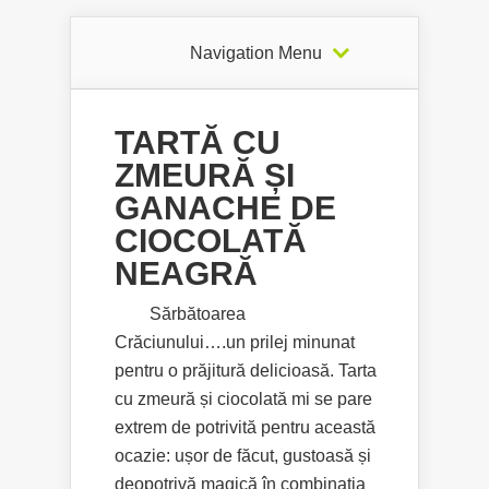
Navigation Menu
TARTĂ CU
ZMEURĂ ȘI
GANACHE DE
CIOCOLATĂ
NEAGRĂ
Sărbătoarea
Crăciunului….un prilej minunat
pentru o prăjitură delicioasă. Tarta
cu zmeură și ciocolată mi se pare
extrem de potrivită pentru această
ocazie: ușor de făcut, gustoasă și
deopotrivă magică în combinația