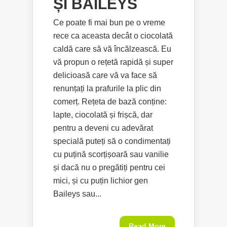
ȘI BAILEYS
Ce poate fi mai bun pe o vreme
rece ca aceasta decât o ciocolată
caldă care să vă încălzească. Eu
vă propun o rețetă rapidă și super
delicioasă care vă va face să
renunțați la prafurile la plic din
comerț. Rețeta de bază conține:
lapte, ciocolată și frișcă, dar
pentru a deveni cu adevărat
specială puteți să o condimentați
cu puțină scorțișoară sau vanilie
și dacă nu o pregătiți pentru cei
mici, și cu puțin lichior gen
Baileys sau...
Read More