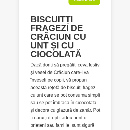
BISCUITȚI
FRAGEZI DE
CRĂCIUN CU
UNT ȘI CU
CIOCOLATĂ
Dacă doriți să pregătiți ceva festiv
și vesel de Crăciun care-i va
înveseli pe copii, vă propun
această rețetă de biscuiți fragezi
cu unt care se pot consuma simpli
sau se pot îmbrăca în cicocolată
și decora cu glazură de zahăr. Pot
fi dăruiți drept cadou pentru
prieteni sau familie, sunt sigură