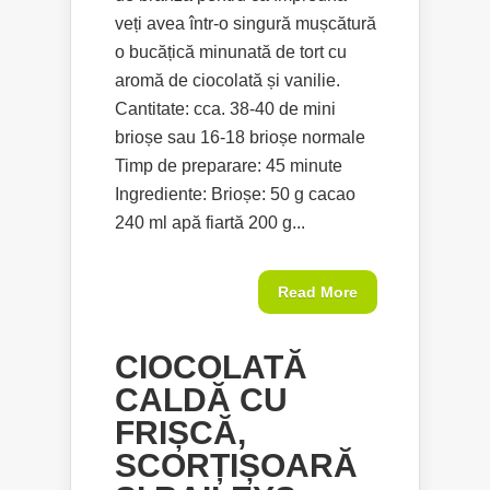
veți avea într-o singură mușcătură
o bucățică minunată de tort cu
aromă de ciocolată și vanilie.
Cantitate: cca. 38-40 de mini
brioșe sau 16-18 brioșe normale
Timp de preparare: 45 minute
Ingrediente: Brioșe: 50 g cacao
240 ml apă fiartă 200 g...
Read More
CIOCOLATĂ
CALDĂ CU
FRIȘCĂ,
SCORȚIȘOARĂ