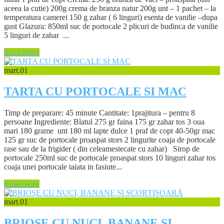
aceea la cutie) 200g crema de branza natur 200g unt – 1 pachet – la
temperatura camerei 150 g zahar ( 6 linguri) esenta de vanilie –dupa
gust Glazura: 850ml suc de portocale 2 plicuri de budinca de vanilie
5 linguri de zahar ...
Read More
mart.
01
TARTA CU PORTOCALE SI MAC
Timp de preparare: 45 minute Cantitate: 1prajitura – pentru 8
persoane Ingrediente: Blatul 275 gr faina 175 gr zahar tos 3 oua
mari 180 grame unt 180 ml lapte dulce 1 praf de copt 40-50gr mac
125 gr suc de portocale proaspat stors 2 lingurite coaja de portocale
rase sau de la frigider ( din celeamestecate cu zahar) Sirop de
portocale 250ml suc de portocale proaspat stors 10 linguri zahar tos
coaja unei portocale taiata in fasiute...
Read More
mart.
01
BRIOȘE CU NUCI, BANANE ȘI