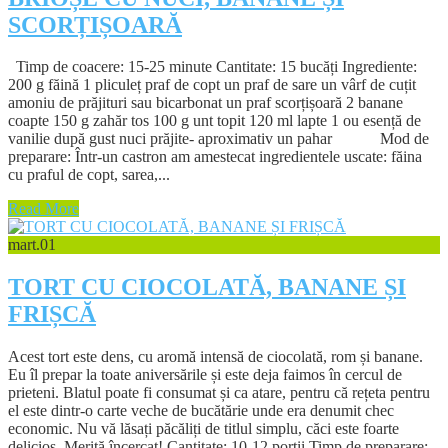
SCORȚIȘOARĂ
Timp de coacere: 15-25 minute Cantitate: 15 bucăți Ingrediente:
200 g făină 1 pliculeț praf de copt un praf de sare un vârf de cuțit
amoniu de prăjituri sau bicarbonat un praf scorțișoară 2 banane
coapte 150 g zahăr tos 100 g unt topit 120 ml lapte 1 ou esență de
vanilie după gust nuci prăjite- aproximativ un pahar Mod de
preparare: Într-un castron am amestecat ingredientele uscate: făina
cu praful de copt, sarea,...
Read More
mart.
01
TORT CU CIOCOLATĂ, BANANE ȘI
FRIȘCĂ
Acest tort este dens, cu aromă intensă de ciocolată, rom și banane.
Eu îl prepar la toate aniversările și este deja faimos în cercul de
prieteni. Blatul poate fi consumat și ca atare, pentru că rețeta pentru
el este dintr-o carte veche de bucătărie unde era denumit chec
economic. Nu vă lăsați păcăliți de titlul simplu, căci este foarte
delicios. Merită încercat! Cantitate: 10-12 porții Timp de preparare: