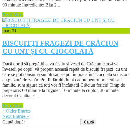
90 minute Ingrediente: Blat 2...
Read More
mart.
01
BISCUITȚI FRAGEZI DE CRĂCIUN
CU UNT ȘI CU CIOCOLATĂ
Dacă doriți să pregătiți ceva festiv și vesel de Crăciun care-i va
înveseli pe copii, vă propun această rețetă de biscuiți fragezi cu unt
care se pot consuma simpli sau se pot îmbrăca în cicocolată și decora
cu glazură de zahăr. Pot fi dăruiți drept cadou pentru prieteni sau
familie, sunt sigură că toți vor fi încântați! Crăciun fericit! Timp de
preparare: 60 minute la frigider, 10 minute la cuptor, 30 minute
decorat Cantitate:...
Read More
« Older Entries
Next Entries »
Caută după: