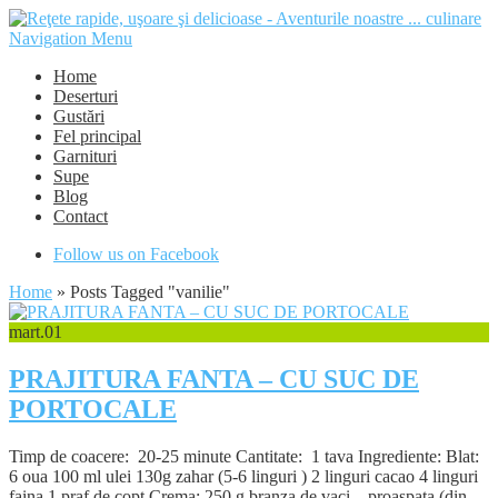
Navigation Menu
Home
Deserturi
Gustări
Fel principal
Garnituri
Supe
Blog
Contact
Follow us on Facebook
Home
»
Posts Tagged
"
vanilie"
mart.
01
PRAJITURA FANTA – CU SUC DE
PORTOCALE
Timp de coacere: 20-25 minute Cantitate: 1 tava Ingrediente: Blat:
6 oua 100 ml ulei 130g zahar (5-6 linguri ) 2 linguri cacao 4 linguri
faina 1 praf de copt Crema: 250 g branza de vaci – proaspata (din