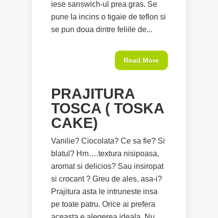
iese sanswich-ul prea gras. Se
pune la incins o tigaie de teflon si
se pun doua dintre feliile de...
Read More
PRAJITURA
TOSCA ( TOSKA
CAKE)
Vanilie? Ciocolata? Ce sa fie? Si
blatul? Hm….textura nisipoasa,
aromat si delicios? Sau insiropat
si crocant ? Greu de ales, asa-i?
Prajitura asta le intruneste insa
pe toate patru. Orice ai prefera
aceasta e alegerea ideala. Nu