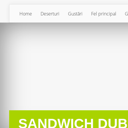
Home
Deserturi
Gustări
Fel principal
G
SANDWICH DUB