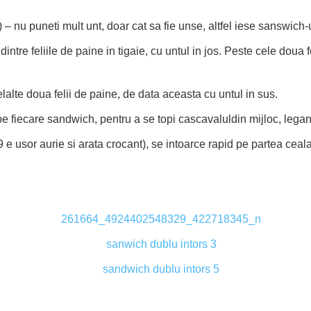
) – nu puneti mult unt, doar cat sa fie unse, altfel iese sanswich-
ntre feliile de paine in tigaie, cu untul in jos. Peste cele doua fe
alte doua felii de paine, de data aceasta cu untul in sus.
pe fiecare sandwich, pentru a se topi cascavaluldin mijloc, legand
9 e usor aurie si arata crocant), se intoarce rapid pe partea ceal