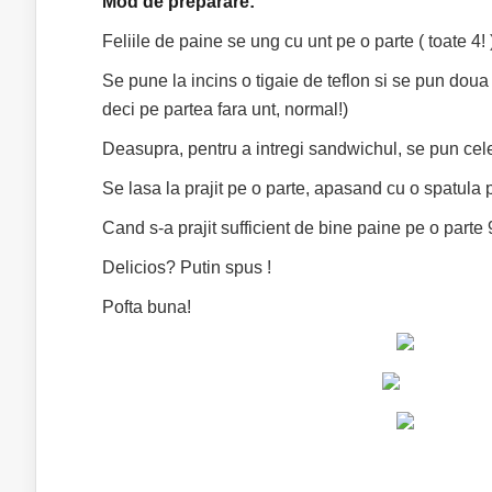
Mod de preparare:
Feliile de paine se ung cu unt pe o parte ( toate 4! 
Se pune la incins o tigaie de teflon si se pun doua di
deci pe partea fara unt, normal!)
Deasupra, pentru a intregi sandwichul, se pun celel
Se lasa la prajit pe o parte, apasand cu o spatula 
Cand s-a prajit sufficient de bine paine pe o parte 
Delicios? Putin spus !
Pofta buna!