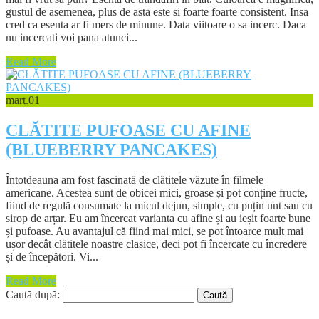
gustul de asemenea, plus de asta este si foarte foarte consistent. Insa
cred ca esenta ar fi mers de minune. Data viitoare o sa incerc. Daca
nu incercati voi pana atunci...
Read More
mart.
01
CLĂTITE PUFOASE CU AFINE
(BLUEBERRY PANCAKES)
Întotdeauna am fost fascinată de clătitele văzute în filmele
americane. Acestea sunt de obicei mici, groase și pot conține fructe,
fiind de regulă consumate la micul dejun, simple, cu puțin unt sau cu
sirop de arțar. Eu am încercat varianta cu afine și au ieșit foarte bune
și pufoase. Au avantajul că fiind mai mici, se pot întoarce mult mai
ușor decât clătitele noastre clasice, deci pot fi încercate cu încredere
și de începători. Vi...
Read More
Caută după: