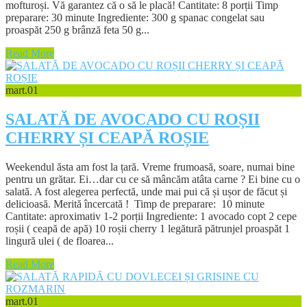
mofturoși. Vă garantez că o să le placă! Cantitate: 8 porții Timp
preparare: 30 minute Ingrediente: 300 g spanac congelat sau
proaspăt 250 g brânză feta 50 g...
Read More
mart.
01
SALATĂ DE AVOCADO CU ROȘII
CHERRY ȘI CEAPĂ ROȘIE
Weekendul ăsta am fost la țară. Vreme frumoasă, soare, numai bine
pentru un grătar. Ei…dar cu ce să mâncăm atâta carne ? Ei bine cu o
salată. A fost alegerea perfectă, unde mai pui că și ușor de făcut și
delicioasă. Merită încercată ! Timp de preparare: 10 minute
Cantitate: aproximativ 1-2 porții Ingrediente: 1 avocado copt 2 cepe
roșii ( ceapă de apă) 10 roșii cherry 1 legătură pătrunjel proaspăt 1
lingură ulei ( de floarea...
Read More
mart.
01