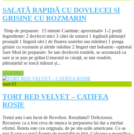
SALATĂ RAPIDĂ CU DOVLECEI ȘI
GRISINE CU ROZMARIN
Timp de preparare: 15 minute Cantitate: aproximativ 1-2 porții
Ingrediente: 2 dovlecei mici 3 cătei de usturoi 1 legătură pătrunjel
proaspăt 1 lingură ulei ( de floarea soarelui sau măsline) 1 punga
grisine cu rozmarin și uleide măsline 2 linguri oțet balsamic- opțional
Sare Mod de preparare: Se taie dovleceii rondele, se sezonează cu
sare și se pun pe grătar.Usturoiul se curață, se taie rondele,
pătrunjelul se toacă mărunt și...
Read More
mart.
01
TORT RED VELVET – CATIFEA
ROSIE
Tortul asta l-am facut de Revelion. Rezultatul? Deliciossss.
Recunosc ca a fost ceva de munca la prepararea lui dar a meritat
efortul. Reteta este cea originala, de pe site-urile americane. Ce as
mai fi vrut sa pun? Esenta de trandafiri in blat. Culoarea e magnifica,