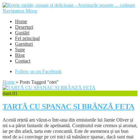
Navigation Menu
Home
Deserturi
Gustări
Fel principal
Garnituri
Supe
Blog
Contact
Follow us on Facebook
Home
»
Posts Tagged
"
otet"
mart.
01
TARTĂ CU SPANAC ȘI BRÂNZĂ FETA
Acestă rețetă am văzut-o într-una din emisiunile lui Jamie Oliver și
mi s-a părut fantastic de apetisantă. Conținutul este cremos și aromat,
iar pe din afară, tarta este croncantă. Este de asemenea și un bun
mod de a-i convinge pe cei mici să mănânce spanac, dacă sunt mai