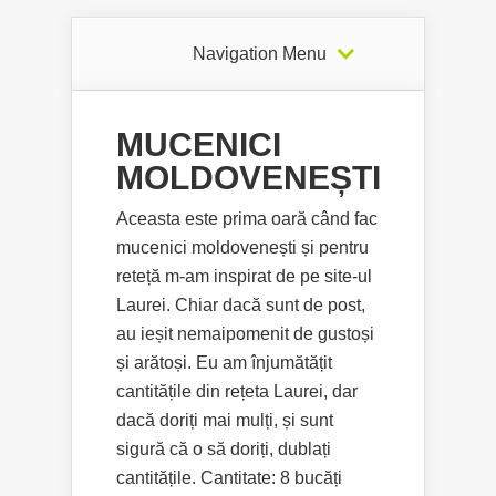
Navigation Menu
MUCENICI
MOLDOVENEȘTI
Aceasta este prima oară când fac
mucenici moldovenești și pentru
reteță m-am inspirat de pe site-ul
Laurei. Chiar dacă sunt de post,
au ieșit nemaipomenit de gustoși
și arătoși. Eu am înjumătățit
cantitățile din rețeta Laurei, dar
dacă doriți mai mulți, și sunt
sigură că o să doriți, dublați
cantitățile. Cantitate: 8 bucăți