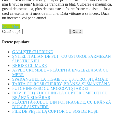
mai fi vrut sa pun? Esenta de trandafiri in blat. Culoarea e magnifica,
gustul de asemenea, plus de asta este si foarte foarte consistent. Insa
cred ca esenta ar fi mers de minune. Data viitoare o sa incerc. Daca
nu incercati voi pana atunci...
Read More
Caută după:
Retete populare
GĂLUȘTE CU PRUNE
ȘNIȚEL ITALIAN DE PUI - CU USTUROI, PARMEZAN
ȘI PĂTRUNJEL
BRIOȘE CU MURE
APPLE CRUMBLE – PLĂCINTĂ ENGLEZEASCĂ CU
MERE
SPARANGHEL LA TIGAIE CU USTUROI ȘI LĂMÂIE
TARTĂ CU ROȘII CHERRY, BRÂNZĂ ȘI SMÂNTÂNĂ
PUI CHINEZESC CU MORCOVI ȘI ARDEI
DOVLECEI ( ZUCCHINI) LA CUPTOR UMPLUȚI CU
BRÂNZĂ ȘI MĂRAR
PLĂCINTĂ-RULOU DIN FOI FRAGEDE, CU BRÂNZĂ
DULCE ȘI STAFIDE
FILE DE PEȘTE LA CUPTOR CU SOS DE ROȘII,