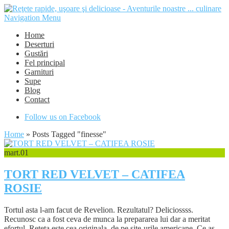
Navigation Menu
Home
Deserturi
Gustări
Fel principal
Garnituri
Supe
Blog
Contact
Follow us on Facebook
Home
»
Posts Tagged
"
finesse"
mart.
01
TORT RED VELVET – CATIFEA
ROSIE
Tortul asta l-am facut de Revelion. Rezultatul? Deliciossss.
Recunosc ca a fost ceva de munca la prepararea lui dar a meritat
efortul. Reteta este cea originala, de pe site-urile americane. Ce as