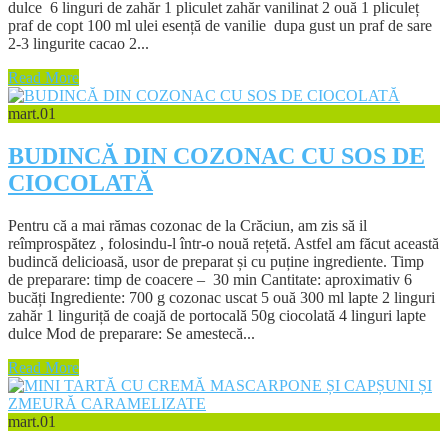
dulce 6 linguri de zahăr 1 pliculet zahăr vanilinat 2 ouă 1 pliculeț
praf de copt 100 ml ulei esență de vanilie dupa gust un praf de sare
2-3 lingurite cacao 2...
Read More
mart.
01
BUDINCĂ DIN COZONAC CU SOS DE
CIOCOLATĂ
Pentru că a mai rămas cozonac de la Crăciun, am zis să il
reîmprospătez , folosindu-l într-o nouă rețetă. Astfel am făcut această
budincă delicioasă, usor de preparat și cu puține ingrediente. Timp
de preparare: timp de coacere – 30 min Cantitate: aproximativ 6
bucăți Ingrediente: 700 g cozonac uscat 5 ouă 300 ml lapte 2 linguri
zahăr 1 linguriță de coajă de portocală 50g ciocolată 4 linguri lapte
dulce Mod de preparare: Se amestecă...
Read More
mart.
01