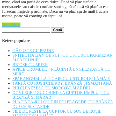
mine, când am poftă de ceva dulce. Dacă vă plac stafidele,
merișoarele sau caisele confiate sunt sigură că o să vă placă aceste
fursecuri fragede și aromate. Dacă nu vă plac așa de mult fructele
uscate, poate vă conving cu faptul că...
Read More
Caută
după:
Retete populare
GĂLUȘTE CU PRUNE
ȘNIȚEL ITALIAN DE PUI - CU USTUROI, PARMEZAN
ȘI PĂTRUNJEL
BRIOȘE CU MURE
APPLE CRUMBLE – PLĂCINTĂ ENGLEZEASCĂ CU
MERE
SPARANGHEL LA TIGAIE CU USTUROI ȘI LĂMÂIE
TARTĂ CU ROȘII CHERRY, BRÂNZĂ ȘI SMÂNTÂNĂ
PUI CHINEZESC CU MORCOVI ȘI ARDEI
DOVLECEI ( ZUCCHINI) LA CUPTOR UMPLUȚI CU
BRÂNZĂ ȘI MĂRAR
PLĂCINTĂ-RULOU DIN FOI FRAGEDE, CU BRÂNZĂ
DULCE ȘI STAFIDE
FILE DE PEȘTE LA CUPTOR CU SOS DE ROȘII,
MĂSLINE ȘI LĂMÂIE