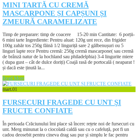
MINI TARTĂ CU CREMĂ
MASCARPONE ȘI CAPȘUNI ȘI
ZMEURĂ CARAMELIZATE
Timp de preparare: timp de coacere 15-20 min Cantitate: 6 porții-
6 mini tarte Ingrediente: Pentru aluat: 120g unt rece, din frigider
100g zahăr tos 250g făină 1/2 linguriță sare 2 gălbenușuri ou 5
linguri lapte rece Pentru cremă: 250g cremă mascarpone( sau cremă
de brânză natur de la hochland sau philadelphia) 3-4 lingurite miere
( dupa gust – cât de dulce doriți) Coajă rasă de portocală ( neaparat !
și dacă este ținută la...
Read More
mart.
01
FURSECURI FRAGEDE CU UNT ȘI
FRUCTE CONFIATE
În perioada Crăciunului îmi place să încerc rețete noi de fursecuri cu
unt. Merg minunat la o ciocolată caldă sau cu o cafeluță, pot fi un
cadou deosebit pentru cineva drag sau pur și simplu le fac pentru