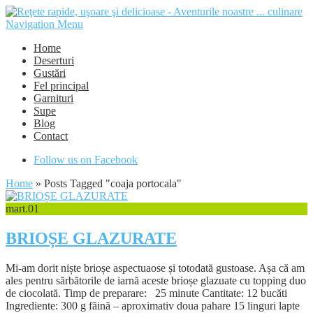
Navigation Menu
Home
Deserturi
Gustări
Fel principal
Garnituri
Supe
Blog
Contact
Follow us on Facebook
Home
»
Posts Tagged
"
coaja portocala"
mart.
01
BRIOȘE GLAZURATE
Mi-am dorit niște brioșe aspectuaose și totodată gustoase. Așa că am
ales pentru sărbătorile de iarnă aceste brioșe glazuate cu topping duo
de ciocolată. Timp de preparare: 25 minute Cantitate: 12 bucăti
Ingrediente: 300 g făină – aproximativ doua pahare 15 linguri lapte