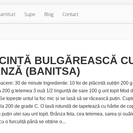
arnituri
Supe
Blog
Contact
CINTĂ BULGĂREASCĂ C
NZĂ (BANITSA)
acere: 30 de minute Ingrediente: 10 foi de plăcintă subțiri 200 g
a 200 g telemea 3 ouă 1/2 linguriță de sare 100 g unt topit Mod 
Se topește untul la foc mic și se lasă să se răcească puțin. Cupt
 la 200 de grade C. O tavă rotundă de tapetează cu hârtie de cop
puțin ulei sau unt topit. Brânza feta, cea telemea, sarea și ouăl
 o furculiță până se obține o...