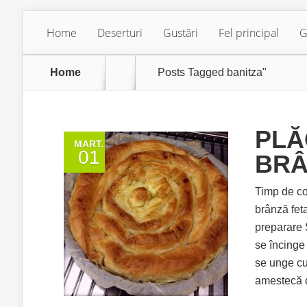
Home
Deserturi
Gustări
Fel principal
G
Home
Posts Tagged
banitza"
PLĂ
MART.
01
BRÂ
Timp de co
brânză fet
preparare 
se încinge
se unge cu 
amestecă cu