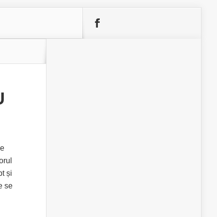
U
de
orul
t și
e se