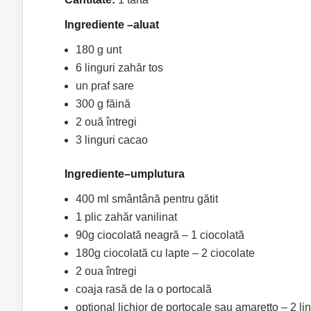
Ingrediente –
aluat
180 g unt
6 linguri zahăr tos
un praf sare
300 g făină
2 ouă întregi
3 linguri cacao
Ingrediente–
umplutura
400 ml smântână pentru gătit
1 plic zahăr vanilinat
90g ciocolată neagră – 1 ciocolată
180g ciocolată cu lapte – 2 ciocolate
2 oua întregi
coaja rasă de la o portocală
optional lichior de portocale sau amaretto – 2 lin