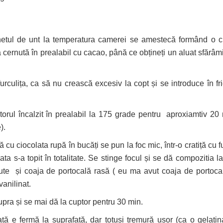
chetul de unt la temperatura camerei se amestecă formând o 
cernută în prealabil cu cacao, până ce obțineți un aluat sfărâmi
urculița, ca să nu crească excesiv la copt și se introduce în fr
ptorul încalzit în prealabil la 175 grade pentru aproxiamtiv 20 
).
cu ciocolata rupă în bucăți se pun la foc mic, într-o cratiță cu 
 s-a topit în totalitate. Se stinge focul și se dă compozitia la
te și coaja de portocală rasă ( eu ma avut coaja de portoca
vanilinat.
pra și se mai dă la cuptor pentru 30 min.
tă e fermă la suprafață, dar totusi tremură ușor (ca o gelatin