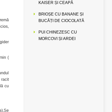
KAISER ȘI CEAPĂ
BRIOȘE CU BANANE ȘI
cremă
BUCĂȚI DE CIOCOLATĂ
cios,
PUI CHINEZESC CU
MORCOVI ȘI ARDEI
igider
min (
fundul
 racit
lă cu
a).Se