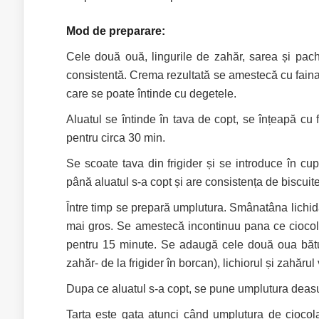
Mod de preparare:
Cele două ouă, lingurile de zahăr, sarea și pa
consistentă. Crema rezultată se amestecă cu faina 
care se poate întinde cu degetele.
Aluatul se întinde în tava de copt, se înțeapă cu f
pentru circa 30 min.
Se scoate tava din frigider și se introduce în cu
până aluatul s-a copt și are consistența de biscuite
Între timp se prepară umplutura. Smânatâna lichidă 
mai gros. Se amestecă incontinuu pana ce ciocolata
pentru 15 minute. Se adaugă cele două oua bătu
zahăr- de la frigider în borcan), lichiorul și zahărul 
Dupa ce aluatul s-a copt, se pune umplutura deasu
Tarta este gata atunci când umplutura de ciocola