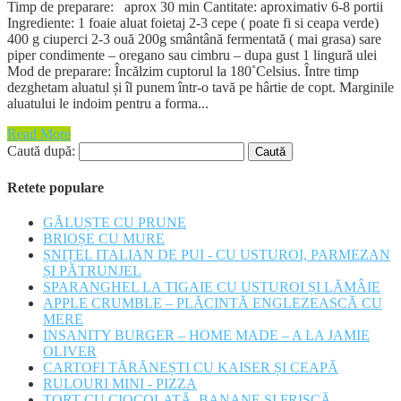
Timp de preparare: aprox 30 min Cantitate: aproximativ 6-8 portii
Ingrediente: 1 foaie aluat foietaj 2-3 cepe ( poate fi si ceapa verde)
400 g ciuperci 2-3 ouă 200g smântână fermentată ( mai grasa) sare
piper condimente – oregano sau cimbru – dupa gust 1 lingură ulei
Mod de preparare: Încălzim cuptorul la 180˚Celsius. Între timp
dezghetam aluatul și îl punem într-o tavă pe hârtie de copt. Marginile
aluatului le indoim pentru a forma...
Read More
Caută după:
Retete populare
GĂLUȘTE CU PRUNE
BRIOȘE CU MURE
ȘNIȚEL ITALIAN DE PUI - CU USTUROI, PARMEZAN
ȘI PĂTRUNJEL
SPARANGHEL LA TIGAIE CU USTUROI ȘI LĂMÂIE
APPLE CRUMBLE – PLĂCINTĂ ENGLEZEASCĂ CU
MERE
INSANITY BURGER – HOME MADE – A LA JAMIE
OLIVER
CARTOFI TĂRĂNEȘTI CU KAISER ȘI CEAPĂ
RULOURI MINI - PIZZA
TORT CU CIOCOLATĂ, BANANE ȘI FRIȘCĂ