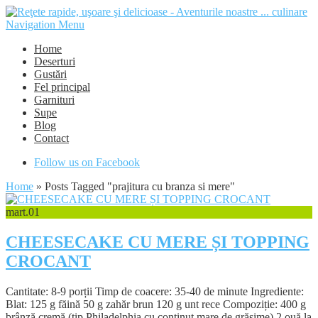
Navigation Menu
Home
Deserturi
Gustări
Fel principal
Garnituri
Supe
Blog
Contact
Follow us on Facebook
Home
»
Posts Tagged
"
prajitura cu branza si mere"
mart.
01
CHEESECAKE CU MERE ȘI TOPPING
CROCANT
Cantitate: 8-9 porții Timp de coacere: 35-40 de minute Ingrediente:
Blat: 125 g făină 50 g zahăr brun 120 g unt rece Compoziție: 400 g
brânză cremă (tip Philadelphia cu conținut mare de grăsime) 2 ouă la