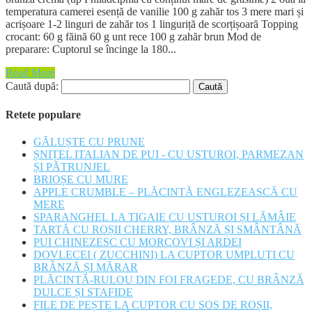
temperatura camerei esență de vanilie 100 g zahăr tos 3 mere mari și
acrișoare 1-2 linguri de zahăr tos 1 linguriță de scorțișoară Topping
crocant: 60 g făină 60 g unt rece 100 g zahăr brun Mod de
preparare: Cuptorul se încinge la 180...
Read More
Caută după:
Retete populare
GĂLUȘTE CU PRUNE
ȘNIȚEL ITALIAN DE PUI - CU USTUROI, PARMEZAN
ȘI PĂTRUNJEL
BRIOȘE CU MURE
APPLE CRUMBLE – PLĂCINTĂ ENGLEZEASCĂ CU
MERE
SPARANGHEL LA TIGAIE CU USTUROI ȘI LĂMÂIE
TARTĂ CU ROȘII CHERRY, BRÂNZĂ ȘI SMÂNTÂNĂ
PUI CHINEZESC CU MORCOVI ȘI ARDEI
DOVLECEI ( ZUCCHINI) LA CUPTOR UMPLUȚI CU
BRÂNZĂ ȘI MĂRAR
PLĂCINTĂ-RULOU DIN FOI FRAGEDE, CU BRÂNZĂ
DULCE ȘI STAFIDE
FILE DE PEȘTE LA CUPTOR CU SOS DE ROȘII,