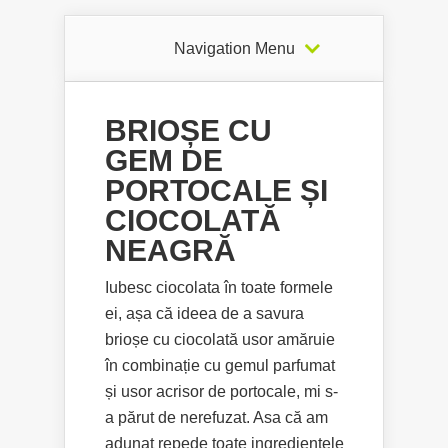
Navigation Menu
BRIOȘE CU
GEM DE
PORTOCALE ȘI
CIOCOLATĂ
NEAGRĂ
Iubesc ciocolata în toate formele
ei, așa că ideea de a savura
brioșe cu ciocolată usor amăruie
în combinație cu gemul parfumat
și usor acrisor de portocale, mi s-
a părut de nerefuzat. Asa că am
adunat repede toate ingredientele