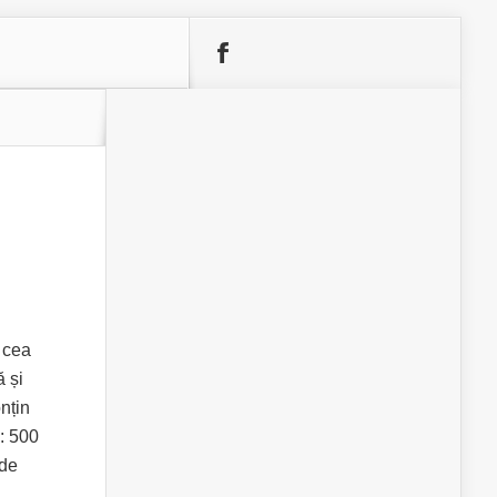
 cea
ă și
onțin
: 500
 de