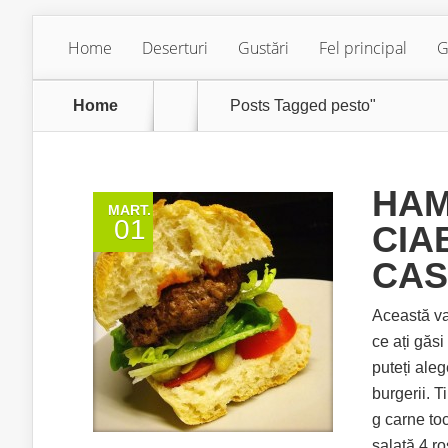
Home
Deserturi
Gustări
Fel principal
G
Home
Posts Tagged
pesto"
HAM
MART.
01
CIA
CAS
Această va
ce ați găsi
puteți aleg
burgerii. 
g carne toc
salată 4 ro