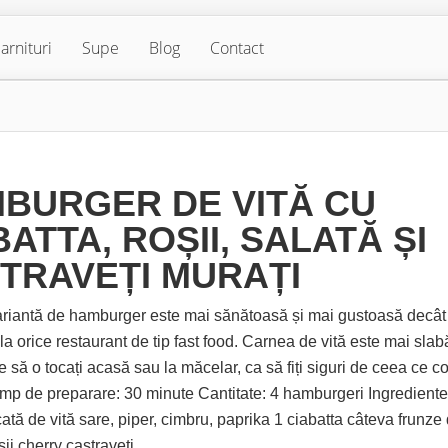
arnituri
Supe
Blog
Contact
BURGER DE VITĂ CU
BATTA, ROȘII, SALATĂ ȘI
TRAVEȚI MURAȚI
riantă de hamburger este mai sănătoasă și mai gustoasă decât
 la orice restaurant de tip fast food. Carnea de vită este mai slab
e să o tocați acasă sau la măcelar, ca să fiți siguri de ceea ce c
Timp de preparare: 30 minute Cantitate: 4 hamburgeri Ingrediente
ată de vită sare, piper, cimbru, paprika 1 ciabatta câteva frunze
șii cherry castraveți...