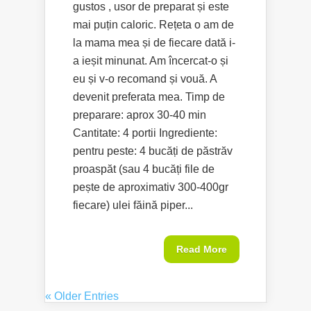
gustos , usor de preparat și este
mai puțin caloric. Rețeta o am de
la mama mea și de fiecare dată i-
a ieșit minunat. Am încercat-o și
eu și v-o recomand și vouă. A
devenit preferata mea. Timp de
preparare: aprox 30-40 min
Cantitate: 4 portii Ingrediente:
pentru peste: 4 bucăți de păstrăv
proaspăt (sau 4 bucăți file de
pește de aproximativ 300-400gr
fiecare) ulei făină piper...
Read More
« Older Entries