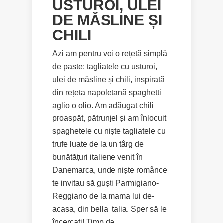
USTUROI, ULEI
DE MĂSLINE ȘI
CHILI
Azi am pentru voi o rețetă simplă
de paste: tagliatele cu usturoi,
ulei de măsline și chili, inspirată
din rețeta napoletană spaghetti
aglio o olio. Am adăugat chili
proaspăt, pătrunjel și am înlocuit
spaghetele cu niște tagliatele cu
trufe luate de la un târg de
bunătățuri italiene venit în
Danemarca, unde niște românce
te invitau să guști Parmigiano-
Reggiano de la mama lui de-
acasa, din bella Italia. Sper să le
încercați! Timp de...