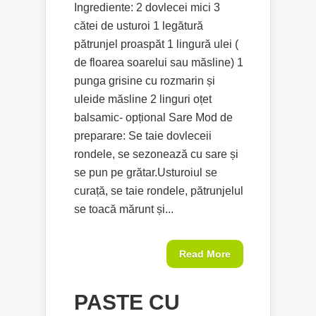
Ingrediente: 2 dovlecei mici 3
cătei de usturoi 1 legătură
pătrunjel proaspăt 1 lingură ulei (
de floarea soarelui sau măsline) 1
punga grisine cu rozmarin și
uleide măsline 2 linguri oțet
balsamic- opțional Sare Mod de
preparare: Se taie dovleceii
rondele, se sezonează cu sare și
se pun pe grătar.Usturoiul se
curață, se taie rondele, pătrunjelul
se toacă mărunt și...
Read More
PASTE CU