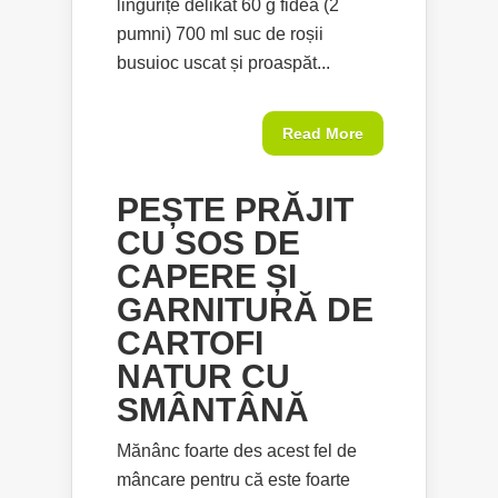
lingurițe delikat 60 g fidea (2
pumni) 700 ml suc de roșii
busuioc uscat și proaspăt...
Read More
PEȘTE PRĂJIT
CU SOS DE
CAPERE ȘI
GARNITURĂ DE
CARTOFI
NATUR CU
SMÂNTÂNĂ
Mănânc foarte des acest fel de
mâncare pentru că este foarte