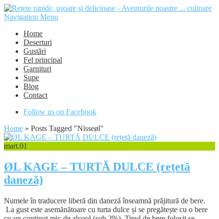
Navigation Menu
Home
Deserturi
Gustări
Fel principal
Garnituri
Supe
Blog
Contact
Follow us on Facebook
Home
»
Posts Tagged
"
Nisseøl"
mart.
01
ØL KAGE – TURTĂ DULCE (rețetă
daneză)
Numele în traducere liberă din daneză înseamnă prăjitură de bere.
La gust este asemănătoare cu turta dulce și se pregătește cu o bere
cu un conținut mic de alcool (sub 2%). Tipul de bere folosit se