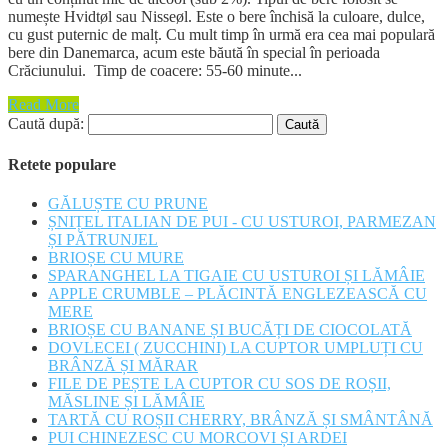
numește Hvidtøl sau Nisseøl. Este o bere închisă la culoare, dulce,
cu gust puternic de malț. Cu mult timp în urmă era cea mai populară
bere din Danemarca, acum este băută în special în perioada
Crăciunului. Timp de coacere: 55-60 minute...
Read More
Caută după:
Retete populare
GĂLUȘTE CU PRUNE
ȘNIȚEL ITALIAN DE PUI - CU USTUROI, PARMEZAN
ȘI PĂTRUNJEL
BRIOȘE CU MURE
SPARANGHEL LA TIGAIE CU USTUROI ȘI LĂMÂIE
APPLE CRUMBLE – PLĂCINTĂ ENGLEZEASCĂ CU
MERE
BRIOȘE CU BANANE ȘI BUCĂȚI DE CIOCOLATĂ
DOVLECEI ( ZUCCHINI) LA CUPTOR UMPLUȚI CU
BRÂNZĂ ȘI MĂRAR
FILE DE PEȘTE LA CUPTOR CU SOS DE ROȘII,
MĂSLINE ȘI LĂMÂIE
TARTĂ CU ROȘII CHERRY, BRÂNZĂ ȘI SMÂNTÂNĂ
PUI CHINEZESC CU MORCOVI ȘI ARDEI