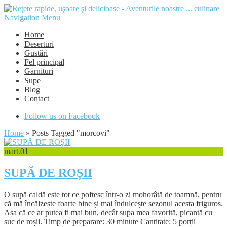
Navigation Menu
Home
Deserturi
Gustări
Fel principal
Garnituri
Supe
Blog
Contact
Follow us on Facebook
Home
»
Posts Tagged
"
morcovi"
mart.
01
SUPĂ DE ROȘII
O supă caldă este tot ce poftesc într-o zi mohorâtă de toamnă, pentru
că mă încălzește foarte bine și mai îndulcește sezonul acesta friguros.
Așa că ce ar putea fi mai bun, decât supa mea favorită, picantă cu
suc de roșii. Timp de preparare: 30 minute Cantitate: 5 porții