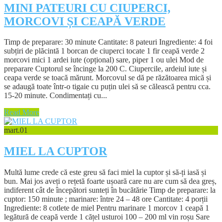
MINI PATEURI CU CIUPERCI,
MORCOVI ȘI CEAPĂ VERDE
Timp de preparare: 30 minute Cantitate: 8 pateuri Ingrediente: 4 foi
subțiri de plăcintă 1 borcan de ciuperci tocate 1 fir ceapă verde 2
morcovi mici 1 ardei iute (opțional) sare, piper 1 ou ulei Mod de
preparare Cuptorul se încinge la 200 C. Ciupercile, ardeiul iute și
ceapa verde se toacă mărunt. Morcovul se dă pe răzătoarea mică și
se adaugă toate într-o tigaie cu puțin ulei să se călească pentru cca.
15-20 minute. Condimentați cu...
Read More
mart.
01
MIEL LA CUPTOR
Multă lume crede că este greu să faci miel la cuptor și să-ți iasă și
bun. Mai jos aveți o rețetă foarte ușoară care nu are cum să dea greș,
indiferent cât de începători sunteți în bucătărie Timp de preparare: la
cuptor: 150 minute ; marinare: între 24 – 48 ore Cantitate: 4 porții
Ingrediente: 8 cotlete de miel Pentru marinare 1 morcov 1 ceapă 1
legătură de ceapă verde 1 cățel usturoi 100 – 200 ml vin roșu Sare