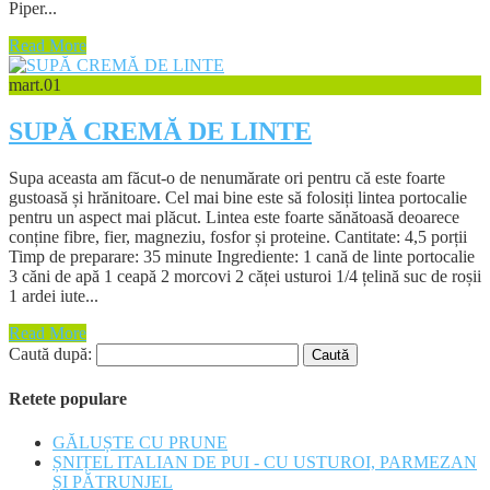
Piper...
Read More
mart.
01
SUPĂ CREMĂ DE LINTE
Supa aceasta am făcut-o de nenumărate ori pentru că este foarte
gustoasă și hrănitoare. Cel mai bine este să folosiți lintea portocalie
pentru un aspect mai plăcut. Lintea este foarte sănătoasă deoarece
conține fibre, fier, magneziu, fosfor și proteine. Cantitate: 4,5 porții
Timp de preparare: 35 minute Ingrediente: 1 cană de linte portocalie
3 căni de apă 1 ceapă 2 morcovi 2 căței usturoi 1/4 țelină suc de roșii
1 ardei iute...
Read More
Caută după:
Retete populare
GĂLUȘTE CU PRUNE
ȘNIȚEL ITALIAN DE PUI - CU USTUROI, PARMEZAN
ȘI PĂTRUNJEL