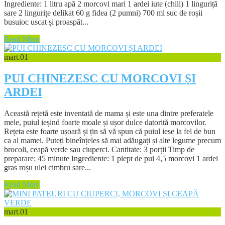
Ingrediente: 1 litru apă 2 morcovi mari 1 ardei iute (chili) 1 linguriță
sare 2 lingurițe delikat 60 g fidea (2 pumni) 700 ml suc de roșii
busuioc uscat și proaspăt...
Read More
mart.
01
PUI CHINEZESC CU MORCOVI ȘI
ARDEI
Această rețetă este inventată de mama și este una dintre preferatele
mele, puiul ieșind foarte moale și ușor dulce datorită morcovilor.
Rețeta este foarte ușoară și țin să vă spun că puiul iese la fel de bun
ca al mamei. Puteți bineînțeles să mai adăugați și alte legume precum
brocoli, ceapă verde sau ciuperci. Cantitate: 3 porții Timp de
preparare: 45 minute Ingrediente: 1 piept de pui 4,5 morcovi 1 ardei
gras roșu ulei cimbru sare...
Read More
mart.
01