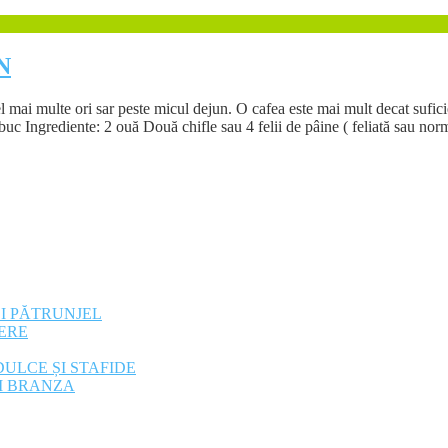
N
el mai multe ori sar peste micul dejun. O cafea este mai mult decat sufic
c Ingrediente: 2 ouă Două chifle sau 4 felii de pâine ( feliată sau norma
ȘI PĂTRUNJEL
ERE
ULCE ȘI STAFIDE
SI BRANZA