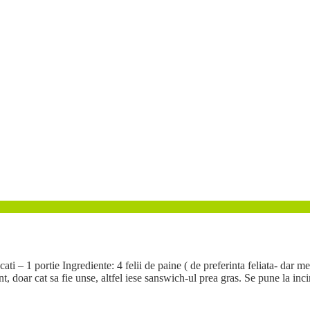
– 1 portie Ingrediente: 4 felii de paine ( de preferinta feliata- dar me
t, doar cat sa fie unse, altfel iese sanswich-ul prea gras. Se pune la incin