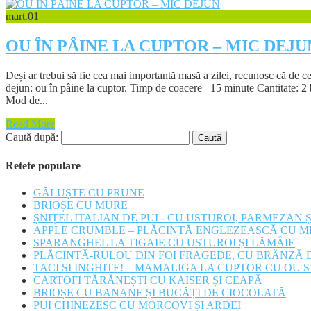
mart.
01
OU ÎN PÂINE LA CUPTOR – MIC DEJU
Deși ar trebui să fie cea mai importantă masă a zilei, recunosc că de c
dejun: ou în pâine la cuptor. Timp de coacere 15 minute Cantitate: 2 bu
Mod de...
Read More
Caută după:
Retete populare
GĂLUȘTE CU PRUNE
BRIOȘE CU MURE
ȘNIȚEL ITALIAN DE PUI - CU USTUROI, PARMEZAN 
APPLE CRUMBLE – PLĂCINTĂ ENGLEZEASCĂ CU M
SPARANGHEL LA TIGAIE CU USTUROI ȘI LĂMÂIE
PLĂCINTĂ-RULOU DIN FOI FRAGEDE, CU BRÂNZĂ D
TACI SI INGHITE! – MAMALIGA LA CUPTOR CU OU 
CARTOFI TĂRĂNEȘTI CU KAISER ȘI CEAPĂ
BRIOȘE CU BANANE ȘI BUCĂȚI DE CIOCOLATĂ
PUI CHINEZESC CU MORCOVI ȘI ARDEI