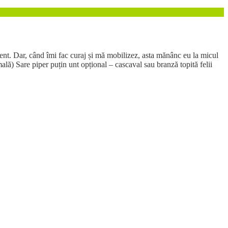
ient. Dar, când îmi fac curaj și mă mobilizez, asta mănânc eu la micul
lă) Sare piper puțin unt opțional – cascaval sau branză topită felii