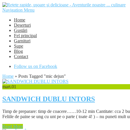
Navigation Menu
Home
Deserturi
Gustări
Fel principal
Garnituri
Supe
Blog
Contact
Follow us on Facebook
Home
»
Posts Tagged
"
mic dejun"
mart.
01
SANDWICH DUBLU INTORS
Timp de preparare: timp de coacere……10-12 min Cantitate: cca 2 bucati 
Feliile de paine se ung cu unt pe o parte ( toate 4! ) – nu puneti mult un
Read More