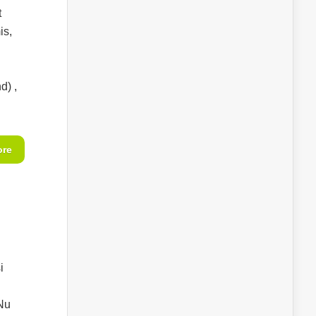
t
is,
d) ,
ore
i
 Nu