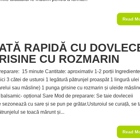
Read M
ATĂ RAPIDĂ CU DOVLEC
GRISINE CU ROZMARIN
eparare: 15 minute Cantitate: aproximativ 1-2 porții Ingrediente
ci 3 cătei de usturoi 1 legătură pătrunjel proaspăt 1 lingură ulei
arelui sau măsline) 1 punga grisine cu rozmarin și uleide măslin
et balsamic- opțional Sare Mod de preparare: Se taie dovleceii
e sezonează cu sare și se pun pe grătar.Usturoiul se curață, se t
trunjelul se toacă mărunt și...
Read M