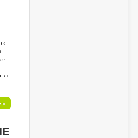
100
t
 de
curi
ore
NE