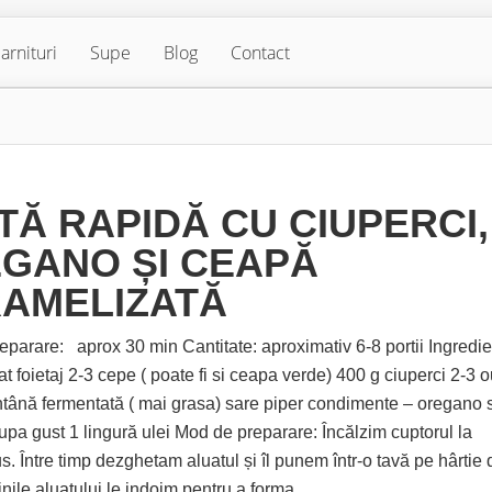
arnituri
Supe
Blog
Contact
TĂ RAPIDĂ CU CIUPERCI,
GANO ȘI CEAPĂ
AMELIZATĂ
eparare: aprox 30 min Cantitate: aproximativ 6-8 portii Ingredie
at foietaj 2-3 cepe ( poate fi si ceapa verde) 400 g ciuperci 2-3 
ână fermentată ( mai grasa) sare piper condimente – oregano 
upa gust 1 lingură ulei Mod de preparare: Încălzim cuptorul la
. Între timp dezghetam aluatul și îl punem într-o tavă pe hârtie 
nile aluatului le indoim pentru a forma...