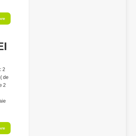
ore
EI
: 2
 ( de
e 2
aie
ore