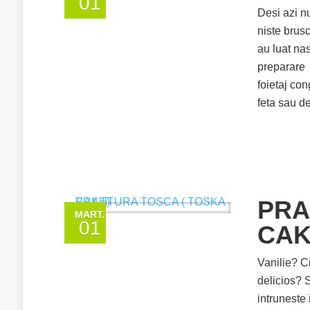
01
Desi azi n
niste brus
au luat na
preparare
foietaj co
feta sau d
PRA
MART.
01
CAK
Vanilie? C
delicios? S
intruneste