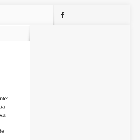
nte:
ouă
sau
de