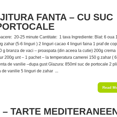
JITURA FANTA – CU SUC
PORTOCALE
acere: 20-25 minute Cantitate: 1 tava Ingrediente: Blat: 6 oua 
g zahar (5-6 linguri ) 2 linguri cacao 4 linguri faina 1 praf de cop
 g branza de vaci – proaspata (din aceea la cutie) 200g crema
ur 200g unt – 1 pachet – la temperatura camerei 150 g zahar ( 6
senta de vanilie –dupa gust Glazura: 850ml suc de portocale 2 pli
de vanilie 5 linguri de zahar ...
Read M
I – TARTE MEDITERANEE