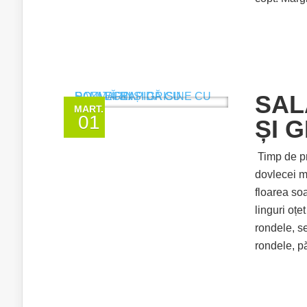
SAL
MART.
01
ȘI 
Timp de pr
dovlecei mi
floarea so
linguri oț
rondele, s
rondele, pă