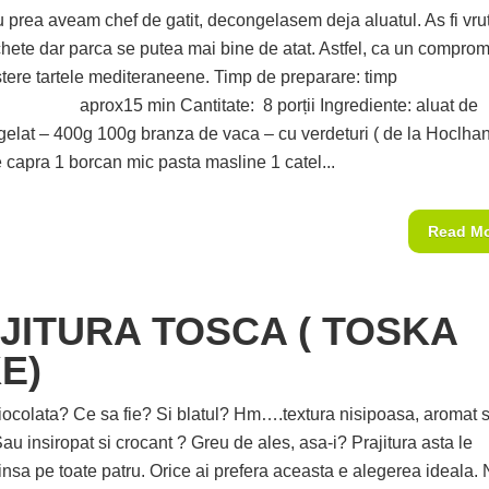
u prea aveam chef de gatit, decongelasem deja aluatul. As fi vru
chete dar parca se putea mai bine de atat. Astfel, ca un comprom
stere tartele mediteraneene. Timp de preparare: timp
 aprox15 min Cantitate: 8 porții Ingrediente: aluat de
ngelat – 400g 100g branza de vaca – cu verdeturi ( de la Hoclhan
e capra 1 borcan mic pasta masline 1 catel...
Read M
JITURA TOSCA ( TOSKA
E)
iocolata? Ce sa fie? Si blatul? Hm….textura nisipoasa, aromat s
au insiropat si crocant ? Greu de ales, asa-i? Prajitura asta le
 insa pe toate patru. Orice ai prefera aceasta e alegerea ideala.