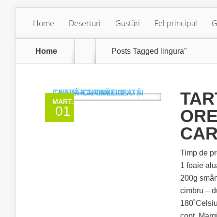
Home
Deserturi
Gustări
Fel principal
G
Home
Posts Tagged
lingura"
TAR
MART.
01
ORE
CAR
Timp de pr
1 foaie alu
200g smânt
cimbru – d
180˚Celsius
copt. Margi