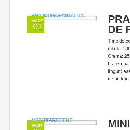
PRA
MART.
01
DE 
Timp de co
ml ulei 130
Crema: 250
branza nat
linguri) e
de budinca 
MIN
MART.