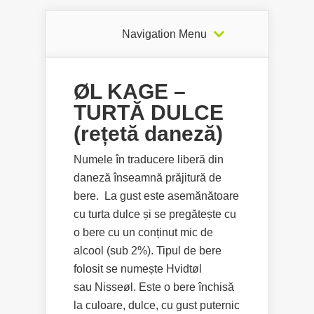
Navigation Menu
ØL KAGE –
TURTĂ DULCE
(rețetă daneză)
Numele în traducere liberă din
daneză înseamnă prăjitură de
bere. La gust este asemănătoare
cu turta dulce și se pregătește cu
o bere cu un conținut mic de
alcool (sub 2%). Tipul de bere
folosit se numește Hvidtøl
sau Nisseøl. Este o bere închisă
la culoare, dulce, cu gust puternic