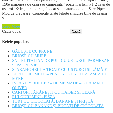
150g maioneza de casa sau cumparata ( poate fi si light) 1-2 catei de
usturoi 1/2 legatura patrunjel tocat sau marar -optional Sare Piper
Mod de preparare: Ciupercile taiate feliute si scurse bine de zeama
se...
Read More
Caută după:
Retete populare
GĂLUȘTE CU PRUNE
BRIOȘE CU MURE
ȘNIȚEL ITALIAN DE PUI - CU USTUROI, PARMEZAN
ȘI PĂTRUNJEL
SPARANGHEL LA TIGAIE CU USTUROI ȘI LĂMÂIE
APPLE CRUMBLE – PLĂCINTĂ ENGLEZEASCĂ CU
MERE
INSANITY BURGER – HOME MADE – A LA JAMIE
OLIVER
CARTOFI TĂRĂNEȘTI CU KAISER ȘI CEAPĂ
RULOURI MINI - PIZZA
TORT CU CIOCOLATĂ, BANANE ȘI FRIȘCĂ
BRIOȘE CU BANANE ȘI BUCĂȚI DE CIOCOLATĂ