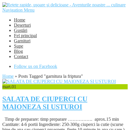
Navigation Menu
Home
Deserturi
Gustări
Fel principal
Garnituri
Supe
Blog
Contact
Follow us on Facebook
Home
»
Posts Tagged
"
garnitura la friptura"
mart.
01
SALATA DE CIUPERCI CU
MAIONEZA SI USTUROI
Timp de preparare: timp preparare ……………. aprox.15 min
Cantitate: 4-6 portii Ingrediente: 250-300g ciuperci la cutie (scurse
bine de apa sau ciuperci proaspete, fierte 10 minute in apa cu sare.)