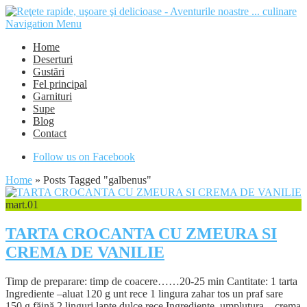
Navigation Menu
Home
Deserturi
Gustări
Fel principal
Garnituri
Supe
Blog
Contact
Follow us on Facebook
Home
»
Posts Tagged
"
galbenus"
mart.
01
TARTA CROCANTA CU ZMEURA SI
CREMA DE VANILIE
Timp de preparare: timp de coacere……20-25 min Cantitate: 1 tarta
Ingrediente –aluat 120 g unt rece 1 lingura zahar tos un praf sare
150 g făină 2 linguri lapte dulce rece Ingrediente–umplutura – crema