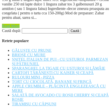
vanilie 250 ml lapte dulce 1 lingura zahar tos 3 galbenusuri 20 g
amidon ( sau 1 lingura faina) Ingrediente–decor zmeura proaspata au
congelata ( pentru o tarta cca 150-200g) Mod de preparare: Zahar
pentru aluat, sarea si...
Read More
Caută după:
Retete populare
GĂLUȘTE CU PRUNE
BRIOȘE CU MURE
ȘNIȚEL ITALIAN DE PUI - CU USTUROI, PARMEZAN
ȘI PĂTRUNJEL
SPARANGHEL LA TIGAIE CU USTUROI ȘI LĂMÂIE
CARTOFI TĂRĂNEȘTI CU KAISER ȘI CEAPĂ
RULOURI MINI - PIZZA
TORT CU CIOCOLATĂ, BANANE ȘI FRIȘCĂ
APPLE CRUMBLE – PLĂCINTĂ ENGLEZEASCĂ CU
MERE
SALATĂ DE AVOCADO CU ROȘII CHERRY ȘI CEAPĂ
ROȘIE
TIRAMISU CU CĂPȘUNI