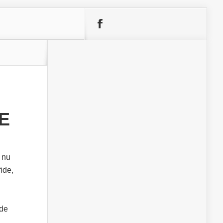
E
 nu
ide,
 de