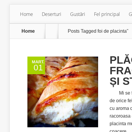
Home
Deserturi
Gustări
Fel principal
G
Home
Posts Tagged
foi de placinta"
PLĂ
MART.
01
FRA
ȘI 
Mi se facu
de orice fe
cu aroma d
racoroasa 
placinta m
coacere 2