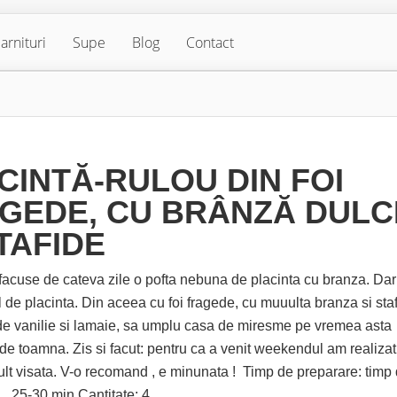
arnituri
Supe
Blog
Contact
CINTĂ-RULOU DIN FOI
GEDE, CU BRÂNZĂ DULC
STAFIDE
se de cateva zile o pofta nebuna de placinta cu branza. Dar
l de placinta. Din aceea cu foi fragede, cu muuulta branza si staf
e vanilie si lamaie, sa umplu casa de miresme pe vremea asta
de toamna. Zis si facut: pentru ca a venit weekendul am realizat
ult visata. V-o recomand , e minunata ! Timp de preparare: timp
5-30 min Cantitate: 4...