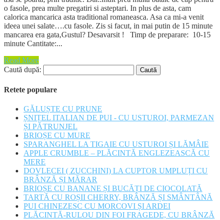
o fasole, prea multe pregatiri si asteptari. In plus de asta, cam
calorica mancarica asta traditional romaneasca. Asa ca mi-a venit
ideea unei salate….cu fasole. Zis si facut, in mai putin de 15 minute
mancarea era gata,Gustul? Desavarsit ! Timp de preparare: 10-15
minute Cantitate:...
Read More
Caută după:
Retete populare
GĂLUȘTE CU PRUNE
ȘNIȚEL ITALIAN DE PUI - CU USTUROI, PARMEZAN
ȘI PĂTRUNJEL
BRIOȘE CU MURE
SPARANGHEL LA TIGAIE CU USTUROI ȘI LĂMÂIE
APPLE CRUMBLE – PLĂCINTĂ ENGLEZEASCĂ CU
MERE
DOVLECEI ( ZUCCHINI) LA CUPTOR UMPLUȚI CU
BRÂNZĂ ȘI MĂRAR
BRIOȘE CU BANANE ȘI BUCĂȚI DE CIOCOLATĂ
TARTĂ CU ROȘII CHERRY, BRÂNZĂ ȘI SMÂNTÂNĂ
PUI CHINEZESC CU MORCOVI ȘI ARDEI
PLĂCINTĂ-RULOU DIN FOI FRAGEDE, CU BRÂNZĂ