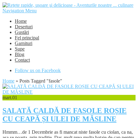
Navigation Menu
Home
Deserturi
Gustări
Fel principal
Garnituri
Supe
Blog
Contact
Follow us on Facebook
Home
»
Posts Tagged
"
fasole"
mart.
01
SALATĂ CALDĂ DE FASOLE ROȘIE
CU CEAPĂ ȘI ULEI DE MĂSLINE
Hmmm…de 1 Decembrie as fi mancat niste fasole cu ciolan, ca na,
asa se poarta, prin traditie. Dar..mult prea multa bataie de cap pentru