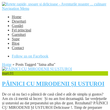
Navigation Menu
Home
Deserturi
Gustări
Fel principal
Garnituri
Supe
Blog
Contact
Follow us on Facebook
Home
»
Posts Tagged
"
faina alba"
mart.
01
PÂINICI CU MIRODENII ȘI USTUROI
De ce să nu faci o pâinică de casă când e atât de simplu și gustos?
Am zis că merită să încerc Și nu am fost dezamagită. Iar verdețurile
și usturoiul au dat preparatului un plus de gust. Rezultatul? PÂINICI
CU MIRODENII ȘI USTUROI Delicioase !. Timp de preparare