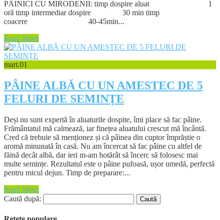
PÂINICI CU MIRODENII: timp dospire aluat 1
oră timp intermediar dospire 30 min timp
coacere 40-45min...
Read More
mart.
01
PÂINE ALBĂ CU UN AMESTEC DE 5
FELURI DE SEMINȚE
Deși nu sunt expertă în aluaturile dospite, îmi place să fac pâine.
Frământatul mă calmează, iar finețea aluatului crescut mă încântă.
Cred că trebuie să menționez și că pâinea din cuptor împrăștie o
aromă minunată în casă. Nu am încercat să fac pâine cu altfel de
făină decât albă, dar ieri m-am hotărât să încerc să folosesc mai
multe semințe. Rezultatul este o pâine pufoasă, ușor umedă, perfectă
pentru micul dejun. Timp de preparare:...
Read More
Caută după:
Retete populare