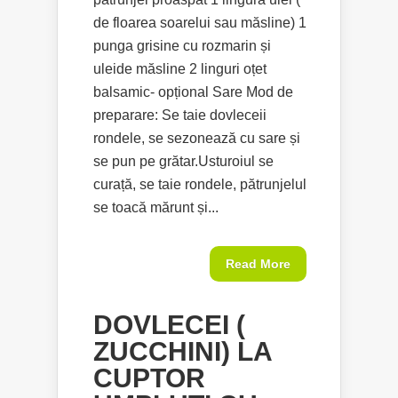
de floarea soarelui sau măsline) 1
punga grisine cu rozmarin și
uleide măsline 2 linguri oțet
balsamic- opțional Sare Mod de
preparare: Se taie dovleceii
rondele, se sezonează cu sare și
se pun pe grătar.Usturoiul se
curață, se taie rondele, pătrunjelul
se toacă mărunt și...
Read More
DOVLECEI (
ZUCCHINI) LA
CUPTOR