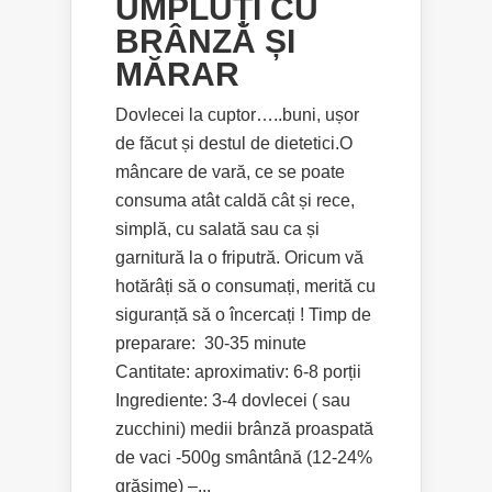
UMPLUȚI CU
BRÂNZĂ ȘI
MĂRAR
Dovlecei la cuptor…..buni, ușor
de făcut și destul de dietetici.O
mâncare de vară, ce se poate
consuma atât caldă cât și rece,
simplă, cu salată sau ca și
garnitură la o friputră. Oricum vă
hotărâți să o consumați, merită cu
siguranță să o încercați ! Timp de
preparare: 30-35 minute
Cantitate: aproximativ: 6-8 porții
Ingrediente: 3-4 dovlecei ( sau
zucchini) medii brânză proaspată
de vaci -500g smântână (12-24%
grăsime) –...