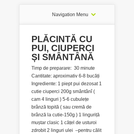
Navigation Menu
PLĂCINTĂ CU
PUI, CIUPERCI
ȘI SMÂNTÂNĂ
Timp de preparare: 30 minute
Cantitate: aproximativ 6-8 bucăți
Ingrediente: 1 piept pui dezosat 1
cutie ciuperci 200g smântânî (
cam 4 linguri ) 5-6 cubulețe
brânză topită ( sau cremă de
brânză la cutie-150g ) 1 linguriță
muștar clasic 1 cățel de usturoi
zdrobit 2 linguri ulei –pentru călit