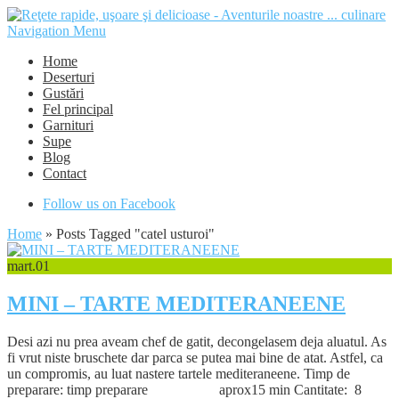
Navigation Menu
Home
Deserturi
Gustări
Fel principal
Garnituri
Supe
Blog
Contact
Follow us on Facebook
Home
»
Posts Tagged
"
catel usturoi"
mart.
01
MINI – TARTE MEDITERANEENE
Desi azi nu prea aveam chef de gatit, decongelasem deja aluatul. As
fi vrut niste bruschete dar parca se putea mai bine de atat. Astfel, ca
un compromis, au luat nastere tartele mediteraneene. Timp de
preparare: timp preparare aprox15 min Cantitate: 8