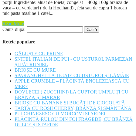
porții Ingrediente: aluat de foietaj congelat – 400g 100g branza de
vaca – cu verdeturi ( de la Hoclhand) , feta sau de capra 1 borcan
mic pasta masline 1 catel...
Read More
Caută după:
Retete populare
GĂLUȘTE CU PRUNE
ȘNIȚEL ITALIAN DE PUI - CU USTUROI, PARMEZAN
ȘI PĂTRUNJEL
BRIOȘE CU MURE
SPARANGHEL LA TIGAIE CU USTUROI ȘI LĂMÂIE
APPLE CRUMBLE – PLĂCINTĂ ENGLEZEASCĂ CU
MERE
DOVLECEI ( ZUCCHINI) LA CUPTOR UMPLUȚI CU
BRÂNZĂ ȘI MĂRAR
BRIOȘE CU BANANE ȘI BUCĂȚI DE CIOCOLATĂ
TARTĂ CU ROȘII CHERRY, BRÂNZĂ ȘI SMÂNTÂNĂ
PUI CHINEZESC CU MORCOVI ȘI ARDEI
PLĂCINTĂ-RULOU DIN FOI FRAGEDE, CU BRÂNZĂ
DULCE ȘI STAFIDE