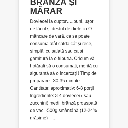
BRÂNZĂ ȘI
MĂRAR
Dovlecei la cuptor…..buni, ușor
de făcut și destul de dietetici.O
mâncare de vară, ce se poate
consuma atât caldă cât și rece,
simplă, cu salată sau ca și
garnitură la o friputră. Oricum vă
hotărâți să o consumați, merită cu
siguranță să o încercați ! Timp de
preparare: 30-35 minute
Cantitate: aproximativ: 6-8 porții
Ingrediente: 3-4 dovlecei ( sau
zucchini) medii brânză proaspată
de vaci -500g smântână (12-24%
grăsime) –...